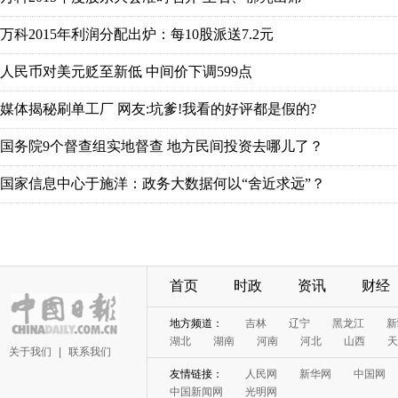
万科2015年利润分配出炉：每10股派送7.2元
人民币对美元贬至新低 中间价下调599点
媒体揭秘刷单工厂 网友:坑爹!我看的好评都是假的?
国务院9个督查组实地督查 地方民间投资去哪儿了？
国家信息中心于施洋：政务大数据何以“舍近求远”？
首页
时政
资讯
财经
地方频道：
吉林
辽宁
黑龙江
新
湖北
湖南
河南
河北
山西
天
关于我们
|
联系我们
友情链接：
人民网
新华网
中国网
中国新闻网
光明网