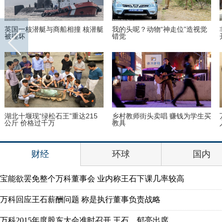
英国一核潜艇与商船相撞 核潜艇
我的头呢？动物“神走位”造视觉
被撞坏
错觉
湖北十堰现“绿松石王”重达215
乡村教师街头卖唱 赚钱为学生买
公斤 价格过千万
教具
财经
环球
国内
宝能欲罢免整个万科董事会 业内称王石下课几率较高
万科回应王石薪酬问题 称是执行董事负责战略
万科2015年度股东大会准时召开 王石、郁亮出席