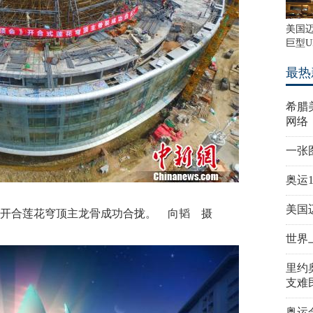
美国
巨型U
最热
希腊
网络
一张
奥运
美国
合莲花穹顶主龙骨成功合拢。 向韬 摄
世界
里约
支难
奥运