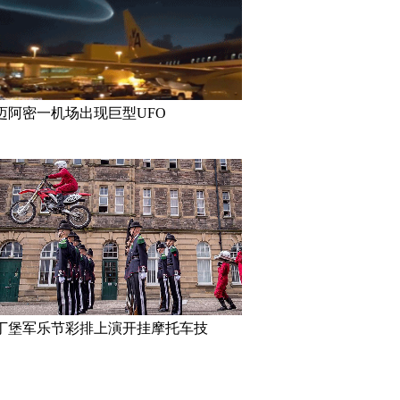
迈阿密一机场出现巨型UFO
丁堡军乐节彩排上演开挂摩托车技