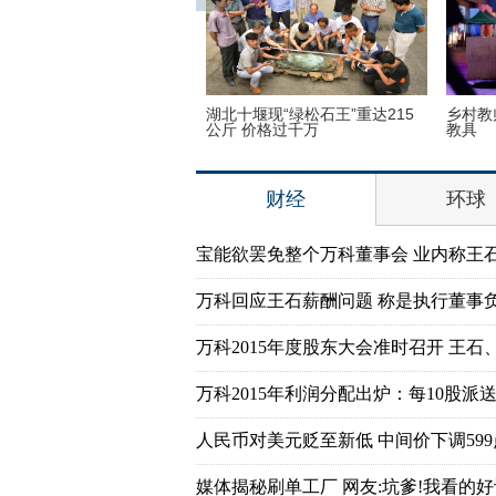
子疯狂迷恋凯蒂猫 3万英镑
湖北十堰现“绿松石王”重达215
乡村教
品
公斤 价格过千万
教具
财经
环球
宝能欲罢免整个万科董事会 业内称王
万科回应王石薪酬问题 称是执行董事
万科2015年度股东大会准时召开 王石
万科2015年利润分配出炉：每10股派送7
人民币对美元贬至新低 中间价下调599
媒体揭秘刷单工厂 网友:坑爹!我看的好