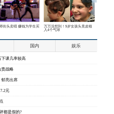
师街头卖唱 赚钱为学生买
万万没想到！9岁女孩头竟皮植
“双头姐
入4个气球
毕业
国内
娱乐
石下课几率较高
负责战略
、郁亮出席
.2元
点
评都是假的?