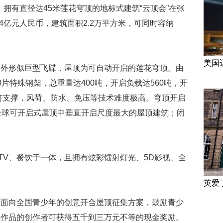
碟、拥有直径达45米莲花穹顶的地标式建筑“云顶会”在张
4亿元人民币，建筑面积2.2万平方米，可同时容纳
美国
，外形似巨型飞碟，屋顶为可自动开启的莲花穹顶。由
片特殊钢架，总重量达400吨，开启负载达560吨，开
任何支撑，风荷、防水、免压等技术难度极高。穹顶开启
全球可开启式屋顶中垂直开启尺度最大的屋顶建筑；闭
。
TV、餐饮于一体，且拥有炫彩镭射灯光、5D影视、全
。
英爱
了面向全国青少年的创意开合屋顶征集方案，鼓励青少
秀作品的创作者可获得五千到三万元不等的现金奖励。