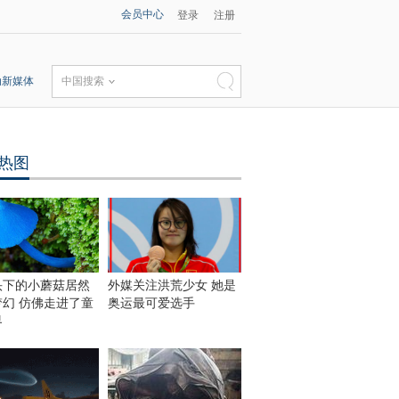
会员中心
登录
注册
动新媒体
中国搜索
热图
头下的小蘑菇居然
外媒关注洪荒少女 她是
梦幻 仿佛走进了童
奥运最可爱选手
界