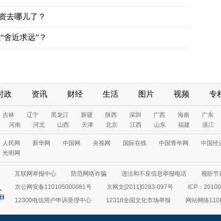
投资去哪儿了？
“舍近求远”？
时政
资讯
财经
生活
图片
视频
专
吉林
辽宁
黑龙江
新疆
陕西
深圳
广西
海南
广东
河南
河北
山西
天津
北京
江西
山东
福建
浙江
人民网
新华网
中国网
央视网
国际在线
中国青年网
中国经
光明网
互联网举报中心
防范网络诈骗
违法和不良信息举报电话
视听节目
京公网安备110105000081号
京网文[2011]0283-097号
ICP：20100
12300电信用户申诉受理中心
12318全国文化市场举报
网站网络11