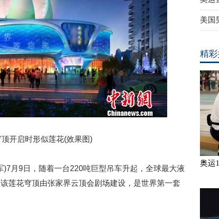
美国
精彩
开启时形似莲花(效果图)
奥运
军)7月9日，随着一台220吨巨型吊车升起，全球最大液
。该莲花穹顶由张家界云顶会剧场建设，是世界第一套
。