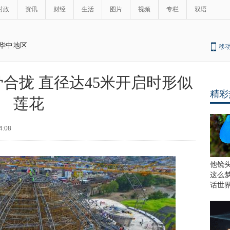
时政
资讯
财经
生活
图片
视频
专栏
双语
华中地区
移
合拢 直径达45米开启时形似
精彩
莲花
4:08
他镜
这么
话世