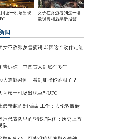
迈阿密一机场出现
女子在路边看到这一幕
FO
发现真相后果断报警
新闻
美女不敌张梦雪摘铜 却因这个动作走红
图告诉你：中国古人到底有多牛
10大震撼瞬间，看到哪张你落泪了？
迈阿密一机场出现巨型UFO
上最奇葩的8个高薪工作：去伦敦搬砖
奥运代表队里的“特殊”队伍：历史上首
民队
金牌知多少：可能没你想的那么值钱