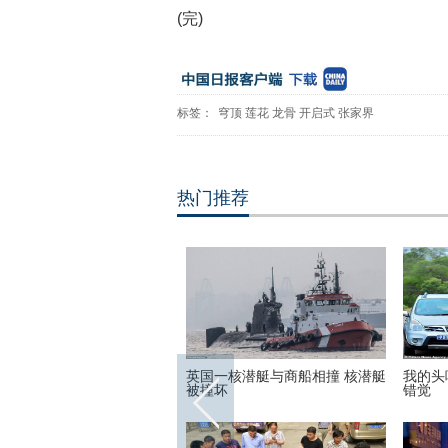
(完)
标签：
穹顶
莲花
龙骨
开启式
张家界
热门推荐
世界各地的宗教建筑 充满魔
英国一核潜艇与商船相撞 核潜艇
我的头
彩呈现视觉盛宴
被撞坏
错觉