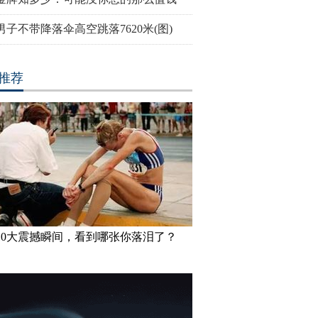
男子不带降落伞高空跳落7620米(图)
推荐
10大震撼瞬间，看到哪张你落泪了？