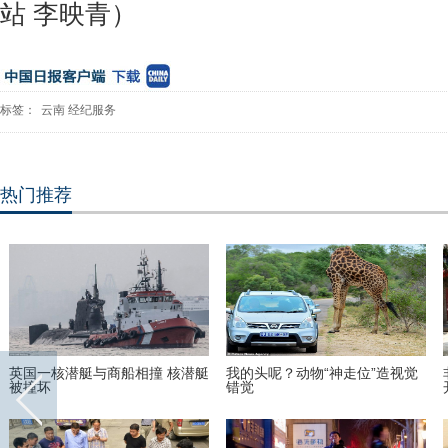
站 李映青）
标签：
云南
经纪服务
热门推荐
英国一核潜艇与商船相撞 核潜艇
我的头呢？动物“神走位”造视觉
被撞坏
错觉