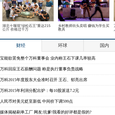
湖北十堰现“绿松石王”重达215
乡村教师街头卖唱 赚钱为学生买
公斤 价格过千万
教具
财经
环球
国内
宝能欲罢免整个万科董事会 业内称王石下课几率较高
万科回应王石薪酬问题 称是执行董事负责战略
万科2015年度股东大会准时召开 王石、郁亮出席
万科2015年利润分配出炉：每10股派送7.2元
人民币对美元贬至新低 中间价下调599点
媒体揭秘刷单工厂 网友:坑爹!我看的好评都是假的?