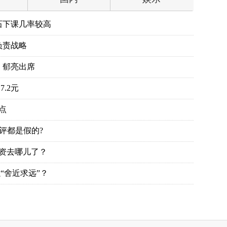
石下课几率较高
负责战略
、郁亮出席
.2元
点
评都是假的?
投资去哪儿了？
“舍近求远”？