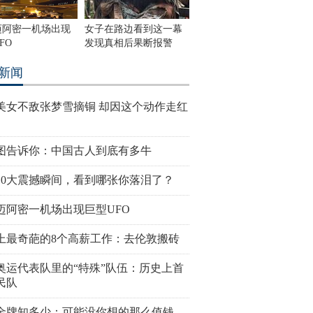
迈阿密一机场出现
女子在路边看到这一幕
FO
发现真相后果断报警
新闻
美女不敌张梦雪摘铜 却因这个动作走红
图告诉你：中国古人到底有多牛
10大震撼瞬间，看到哪张你落泪了？
迈阿密一机场出现巨型UFO
上最奇葩的8个高薪工作：去伦敦搬砖
奥运代表队里的“特殊”队伍：历史上首
民队
金牌知多少：可能没你想的那么值钱