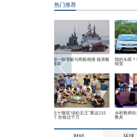
热门推荐
弟子少林寺修行 释永信出席
美国迈阿密一机场出现巨型UFO
高墙之
仪式
没想到！9岁女孩头竟皮植
“双头姐妹”共享一个身体 已大学
三万英
个气球
毕业
如此美
财经
环球