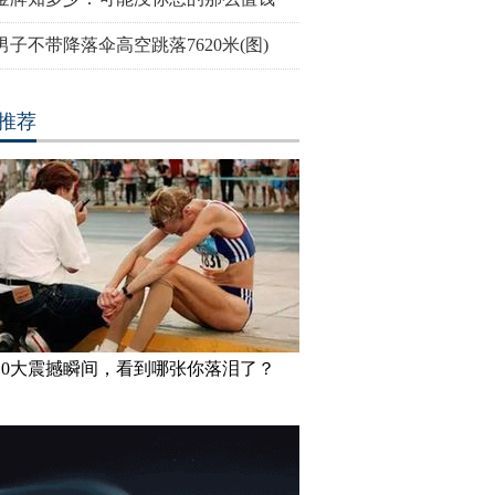
男子不带降落伞高空跳落7620米(图)
推荐
10大震撼瞬间，看到哪张你落泪了？