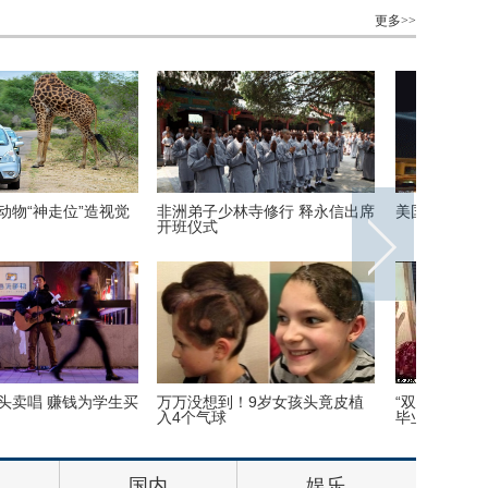
更多>>
内：探访泰国重刑犯监狱
丹麦小猫拥有奇异大眼 睡觉时仍
里约奥运
半睁
队运动员
尺高空下的地球 没想到竟
巴西：2016里约动漫节精彩上演
伦敦：著
丽
花式Cosplay美女趣味十足
莎馆 与
国内
娱乐