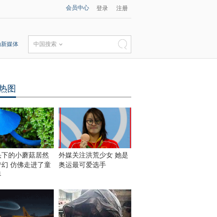
会员中心
登录
注册
动新媒体
中国搜索
热图
头下的小蘑菇居然
外媒关注洪荒少女 她是
梦幻 仿佛走进了童
奥运最可爱选手
界