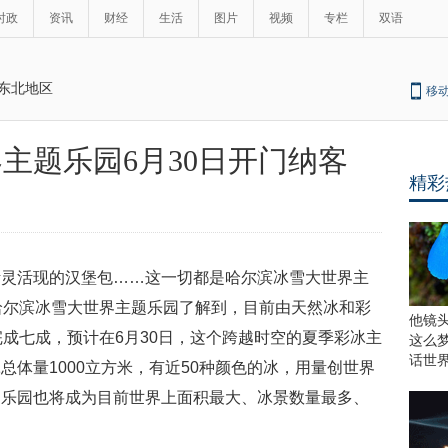
时政
资讯
财经
生活
图片
视频
专栏
双语
东北地区
移
主题乐园6月30日开门纳客
精彩
活灵活现的汉堡包……这一切都是哈尔滨冰雪大世界主
哈尔滨冰雪大世界主题乐园了解到，目前由天然冰和彩
他镜
完成七成，预计在6月30日，这个跨越时空的夏季彩冰主
这么
话世
体量1000立方米，有近50种颜色的冰，用量创世界
题乐园也将成为目前世界上面积最大、冰景数量最多、