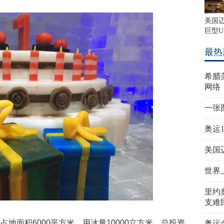
美国
巨型U
最热
希腊
网络
一张
奥运
美国
世界
里约
支难
地面积6000平方米，用冰量10000立方米，总投资
奥运