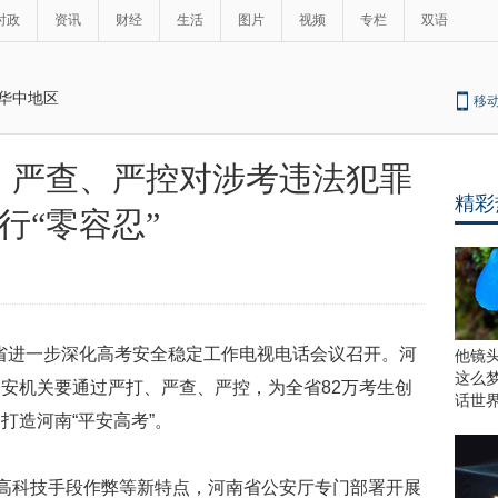
时政
资讯
财经
生活
图片
视频
专栏
双语
华中地区
移
、严查、严控对涉考违法犯罪
精彩
行“零容忍”
河南省进一步深化高考安全稳定工作电视电话会议召开。河
他镜
这么
安机关要通过严打、严查、严控，为全省82万考生创
话世
打造河南“平安高考”。
用高科技手段作弊等新特点，河南省公安厅专门部署开展