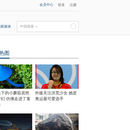
会员中心
登录
注册
动新媒体
中国搜索
热图
头下的小蘑菇居然
外媒关注洪荒少女 她是
梦幻 仿佛走进了童
奥运最可爱选手
界