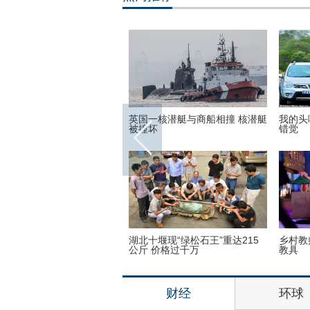
与商船相撞 核潜艇
我的头呢？动物“神走位”造视觉
非洲弟子少林寺
错觉
开班仪式
绿松石王”重达215
乡村教师街头卖唱 赚钱为学生买
万万没想到！9
千万
教具
入4个气球
财经
环球