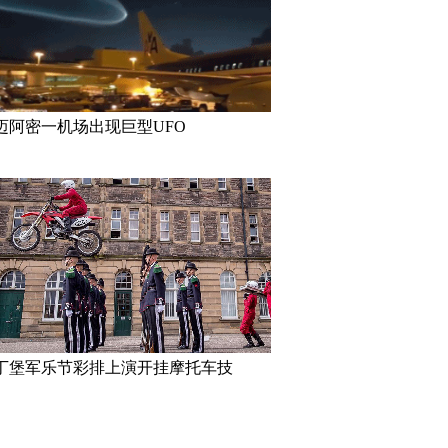
迈阿密一机场出现巨型UFO
泰国重刑犯监狱
丹麦小猫拥有奇异大眼 睡觉时仍
里约奥运会前瞻：
半睁
队运动员媒体写真
地球 没想到竟
巴西：2016里约动漫节精彩上演
伦敦：著名“不爽猫
花式Cosplay美女趣味十足
莎馆 与本尊合影
丁堡军乐节彩排上演开挂摩托车技