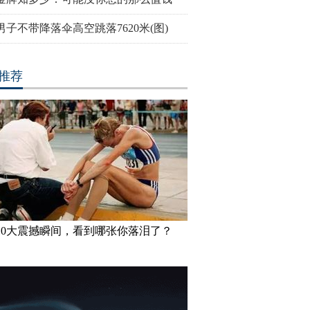
男子不带降落伞高空跳落7620米(图)
推荐
10大震撼瞬间，看到哪张你落泪了？