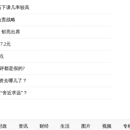
石下课几率较高
负责战略
、郁亮出席
.2元
点
评都是假的?
投资去哪儿了？
“舍近求远”？
时政
资讯
财经
生活
图片
视频
专