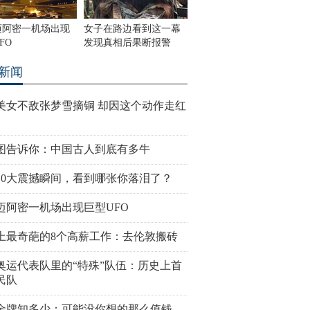
迈阿密一机场出现
女子在路边看到这一幕
FO
发现真相后果断报警
新闻
美女不敌张梦雪摘铜 却因这个动作走红
图告诉你：中国古人到底有多牛
10大震撼瞬间，看到哪张你落泪了？
迈阿密一机场出现巨型UFO
上最奇葩的8个高薪工作：去伦敦搬砖
奥运代表队里的“特殊”队伍：历史上首
民队
金牌知多少：可能没你想的那么值钱