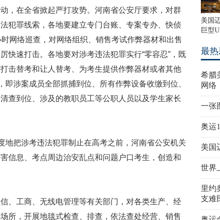
行动，在全省掀起严打攻势。河南省公安厅要求，对群
美国
违法犯罪线索，各地要建立专门台账、专案专办、快侦
巨型U
小时网络巡查，对网络组织、销售考试作弊器材和出售
最热
厉快速打击。各地要对涉考违法犯罪实行“零容忍”，既
厉打击替考和让人替考、为考生提供作弊器材或者其他
希腊
”，即涉案成员全部抓捕到位、所有作弊设备收缴到位、
网络
所清查到位、涉及的教职员工等公职人员以及学生家长
一张
奥运
限度地把涉考违法犯罪制止在高考之前，河南省公安机关
美国
有害信息、考点周边治安乱点和问题户口考生，创造和
世界
里约
支难
工信、工商、无线电管理等有关部门，对各类生产、经
等场所，开展地毯式检查、排查，依法查处经营、销售
奥运