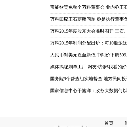
宝能欲罢免整个万科董事会 业内称王
万科回应王石薪酬问题 称是执行董事
万科2015年度股东大会准时召开 王石
万科2015年利润分配出炉：每10股派送7
人民币对美元贬至新低 中间价下调599
媒体揭秘刷单工厂 网友:坑爹!我看的好
国务院9个督查组实地督查 地方民间
国家信息中心于施洋：政务大数据何以
首页