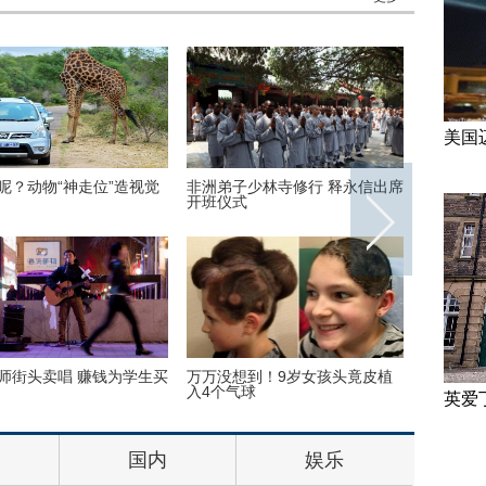
美国
修行 释永信出席
美国迈阿密一机场出现巨型UFO
高墙之内：探访
岁女孩头竟皮植
“双头姐妹”共享一个身体 已大学
三万英尺高空下的
毕业
如此美丽
英爱
国内
娱乐