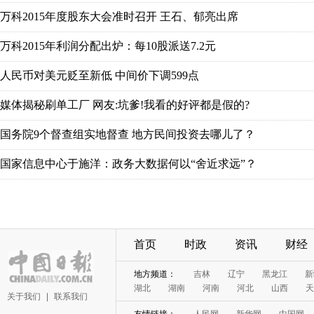
万科2015年度股东大会准时召开 王石、郁亮出席
万科2015年利润分配出炉：每10股派送7.2元
人民币对美元贬至新低 中间价下调599点
媒体揭秘刷单工厂 网友:坑爹!我看的好评都是假的?
国务院9个督查组实地督查 地方民间投资去哪儿了？
国家信息中心于施洋：政务大数据何以“舍近求远”？
首页
时政
资讯
财经
地方频道：
吉林
辽宁
黑龙江
新
湖北
湖南
河南
河北
山西
天
关于我们
|
联系我们