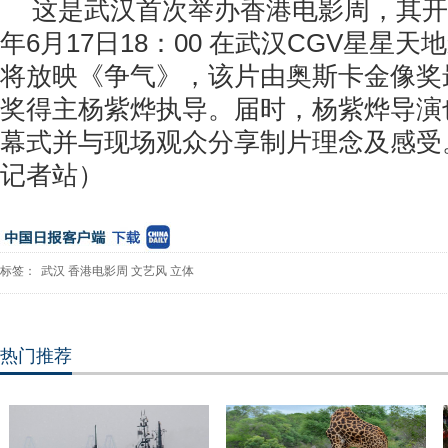
这是武汉首次举办香港电影周，其开幕
年6月17日18：00 在武汉CGV星星天
将放映《争气》，该片由奥斯卡金像奖
奖得主杨紫烨执导。届时，杨紫烨导演
幕式并与现场观众分享制片理念及感受
记者站）
标签：
武汉
香港电影周
文艺风
立体
热门推荐