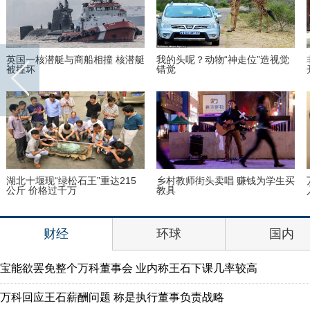
林寺修行 释永信出席
美国迈阿密一机场出现巨型UFO
高墙之内：探
！9岁女孩头竟皮植
“双头姐妹”共享一个身体 已大学
三万英尺高空
毕业
如此美丽
财经
环球
国内
宝能欲罢免整个万科董事会 业内称王石下课几率较高
万科回应王石薪酬问题 称是执行董事负责战略