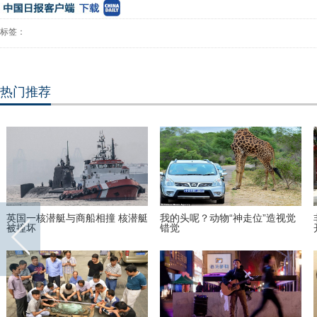
标签：
热门推荐
英国一核潜艇与商船相撞 核潜艇
我的头呢？动物“神走位”造视觉
被撞坏
错觉