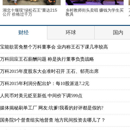
湖北十堰现“绿松石王”重达215
乡村教师街头卖唱 赚钱为学生买
公斤 价格过千万
教具
财经
环球
国内
宝能欲罢免整个万科董事会 业内称王石下课几率较高
万科回应王石薪酬问题 称是执行董事负责战略
万科2015年度股东大会准时召开 王石、郁亮出席
万科2015年利润分配出炉：每10股派送7.2元
人民币对美元贬至新低 中间价下调599点
媒体揭秘刷单工厂 网友:坑爹!我看的好评都是假的?
国务院9个督查组实地督查 地方民间投资去哪儿了？