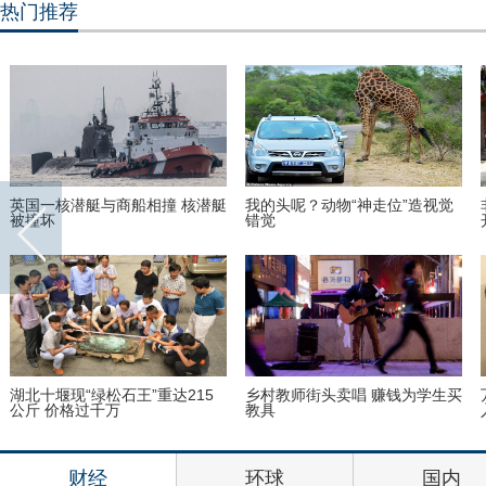
热门推荐
英国一核潜艇与商船相撞 核潜艇
我的头呢？动物“神走位”造视觉
被撞坏
错觉
湖北十堰现“绿松石王”重达215
乡村教师街头卖唱 赚钱为学生买
公斤 价格过千万
教具
财经
环球
国内