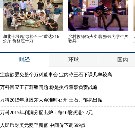
湖北十堰现“绿松石王”重达215
乡村教师街头卖唱 赚钱为学生买
公斤 价格过千万
教具
财经
环球
国内
宝能欲罢免整个万科董事会 业内称王石下课几率较高
万科回应王石薪酬问题 称是执行董事负责战略
万科2015年度股东大会准时召开 王石、郁亮出席
万科2015年利润分配出炉：每10股派送7.2元
人民币对美元贬至新低 中间价下调599点