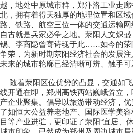
越，地处中原城市群，郑汴洛工业走廊
北，拥有着得天独厚的地理位置和区域
路、铁路、航空三位一体的交通运输网
自古就是兵家必争之地。荥阳人文炽盛
锡、李商隐曾寄诗魂于此……如今的荥
争荣，为新时期荥阳经济社会的发展注
未来的城市轮廓已经清晰可辨、触手可
随着荥阳区位优势的凸显，交通如飞
线开通在即，郑州高铁西站巍峨耸立，
产企业聚集。倡导以旅游带动经济，优
了如恒大公益养老地产、国际医学美容
目等产业进驻，更印证了荥阳“宜居、休
城市印象，已然成为郑州及周边城市居