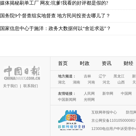
媒体揭秘刷单工厂 网友:坑爹!我看的好评都是假的?
国务院9个督查组实地督查 地方民间投资去哪儿了？
国家信息中心于施洋：政务大数据何以“舍近求远”？
首页
时政
资讯
财经
地方频道：
吉林
辽宁
黑龙江
新
湖北
湖南
河南
河北
山西
天
关于我们
|
联系我们
友情链接：
人民网
新华网
中国网
中国新闻网
光明网
互联网举报中心
防范
京公网安备11010500008
12300电信用户申诉受理中