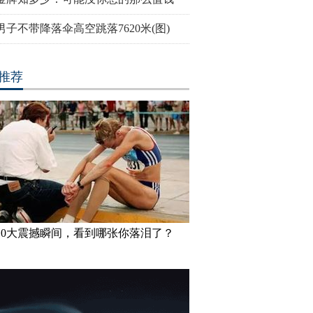
男子不带降落伞高空跳落7620米(图)
推荐
10大震撼瞬间，看到哪张你落泪了？