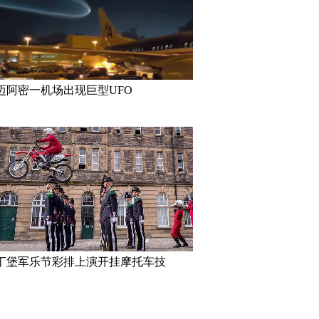
密一机场出现巨型UFO
高墙之内：探访泰国重刑犯监狱
丹麦小猫拥
半睁
迈阿密一机场出现巨型UFO
妹”共享一个身体 已大学
三万英尺高空下的地球 没想到竟
巴西：20
如此美丽
花式Cosp
丁堡军乐节彩排上演开挂摩托车技