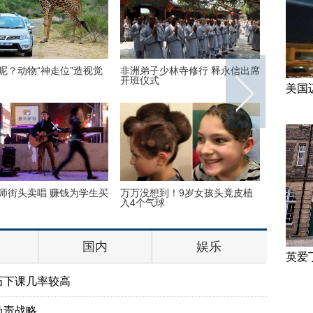
呢？动物“神走位”造视觉
非洲弟子少林寺修行 释永信出席
美国迈阿
开班仪式
美国
师街头卖唱 赚钱为学生买
万万没想到！9岁女孩头竟皮植
“双头姐
入4个气球
毕业
国内
娱乐
英爱
石下课几率较高
负责战略