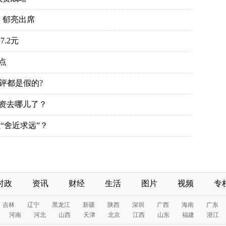
、郁亮出席
.2元
点
评都是假的?
投资去哪儿了？
“舍近求远”？
时政
资讯
财经
生活
图片
视频
专
吉林
辽宁
黑龙江
新疆
陕西
深圳
广西
海南
广东
河南
河北
山西
天津
北京
江西
山东
福建
浙江