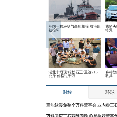
世界各地的宗教建筑 充满魔
英国一核潜艇与商船相撞 核潜艇
我的头
彩呈现视觉盛宴
被撞坏
错觉
子疯狂迷恋凯蒂猫 3万英镑
湖北十堰现“绿松石王”重达215
乡村教
品
公斤 价格过千万
教具
财经
环球
宝能欲罢免整个万科董事会 业内称王
万科回应王石薪酬问题 称是执行董事