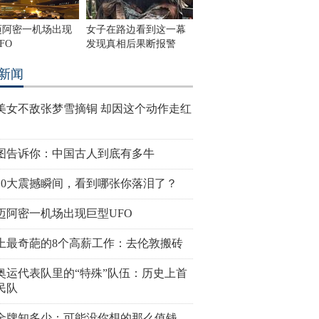
迈阿密一机场出现
女子在路边看到这一幕
FO
发现真相后果断报警
新闻
美女不敌张梦雪摘铜 却因这个动作走红
图告诉你：中国古人到底有多牛
10大震撼瞬间，看到哪张你落泪了？
迈阿密一机场出现巨型UFO
上最奇葩的8个高薪工作：去伦敦搬砖
奥运代表队里的“特殊”队伍：历史上首
民队
金牌知多少：可能没你想的那么值钱