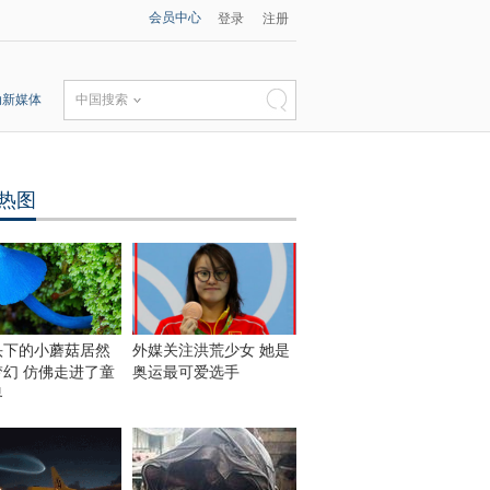
会员中心
登录
注册
动新媒体
中国搜索
热图
头下的小蘑菇居然
外媒关注洪荒少女 她是
梦幻 仿佛走进了童
奥运最可爱选手
界