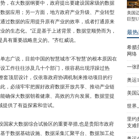
趋势，在大数据纲要中，政府提出要建设国家级的数据
的数据应用；另一方面，地方政府产业升级、产业转型
美国
巨型U
以通过数据的应用提升原有产业的效率，或者打通原来
业的生态化。“正是基于上述背景，数据堂顺势而为，
最热
是具有重要战略意义的。”齐红威说。
希腊
网络
单志广说，目前中国的智慧城市‘不智慧’的根本原因在
一张
建设工作往往涉及几十个部门，很容易出现浮躁过热
有整套顶层设计，仅依靠政府协调机制来推动项目的行
奥运
因此，必须牢牢把握好政府数据开放共享、推动产业链
美国
才能确保大数据朝着健康、高效的方向发展。数据堂提
领域提供了有益探索和尝试。
世界
里约
建设国家大数据综合试验区的重要举措,也是贵阳市政府
支难
。基于数据基础设施、数据采集汇聚平台、数据加工处
奥运