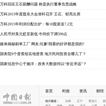
万科回应王石薪酬问题 称是执行董事负责战略
万科2015年度股东大会准时召开 王石、郁亮出席
万科2015年利润分配出炉：每10股派送7.2元
人民币对美元贬至新低 中间价下调599点
媒体揭秘刷单工厂 网友:坑爹!我看的好评都是假的?
国务院9个督查组实地督查 地方民间投资去哪儿了？
国家信息中心于施洋：政务大数据何以“舍近求远”？
首页
时政
资讯
财经
地方频道：
吉林
辽宁
黑龙江
新
湖北
湖南
河南
河北
山西
天