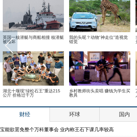
英国一核潜艇与商船相撞 核潜艇
我的头呢？动物“神走位”造视觉
被撞坏
错觉
湖北十堰现“绿松石王”重达215
乡村教师街头卖唱 赚钱为学生买
公斤 价格过千万
教具
财经
环球
国内
宝能欲罢免整个万科董事会 业内称王石下课几率较高