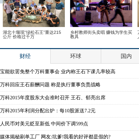
湖北十堰现“绿松石王”重达215
乡村教师街头卖唱 赚钱为学生买
公斤 价格过千万
教具
财经
环球
国内
宝能欲罢免整个万科董事会 业内称王石下课几率较高
万科回应王石薪酬问题 称是执行董事负责战略
万科2015年度股东大会准时召开 王石、郁亮出席
万科2015年利润分配出炉：每10股派送7.2元
人民币对美元贬至新低 中间价下调599点
媒体揭秘刷单工厂 网友:坑爹!我看的好评都是假的?