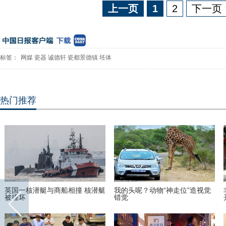
上一页
1
2
下一页
标签：
网媒
瓷器
诚德轩
瓷都景德镇
坯体
热门推荐
英国一核潜艇与商船相撞 核潜艇
我的头呢？动物“神走位”造视觉
被撞坏
错觉