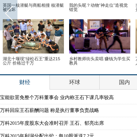
英国一核潜艇与商船相撞 核潜艇
我的头呢？动物“神走位”造视觉
被撞坏
错觉
湖北十堰现“绿松石王”重达215
乡村教师街头卖唱 赚钱为学生买
公斤 价格过千万
教具
财经
环球
国内
宝能欲罢免整个万科董事会 业内称王石下课几率较高
万科回应王石薪酬问题 称是执行董事负责战略
万科2015年度股东大会准时召开 王石、郁亮出席
万科2015年利润分配出炉：每10股派送7.2元