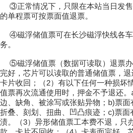
③正常情况下，只限在本站当日发售
的单程票可按票面值退票。
④磁浮储值票可在长沙磁浮快线各车
务。
⑤磁浮储值票（数据可读取）退票办
完好，芯片可以读取的普通储值票，退
卡片收回；（2）有以下任何一种损坏
值票再次流通使用时，押金不予退还。a
边、缺角、被涂写或张贴异物；b)票面
折叠、刻划、扭曲、凹凸痕迹；c)票面
渍。（3）异形储值票工本费不退，只
款，卡片不回收；（4）卡表面完好，