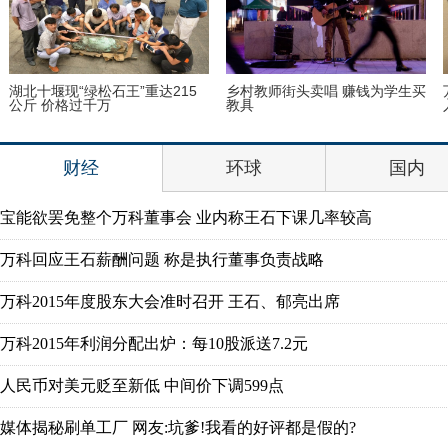
湖北十堰现“绿松石王”重达215
乡村教师街头卖唱 赚钱为学生买
公斤 价格过千万
教具
财经
环球
国内
宝能欲罢免整个万科董事会 业内称王石下课几率较高
万科回应王石薪酬问题 称是执行董事负责战略
万科2015年度股东大会准时召开 王石、郁亮出席
万科2015年利润分配出炉：每10股派送7.2元
人民币对美元贬至新低 中间价下调599点
媒体揭秘刷单工厂 网友:坑爹!我看的好评都是假的?