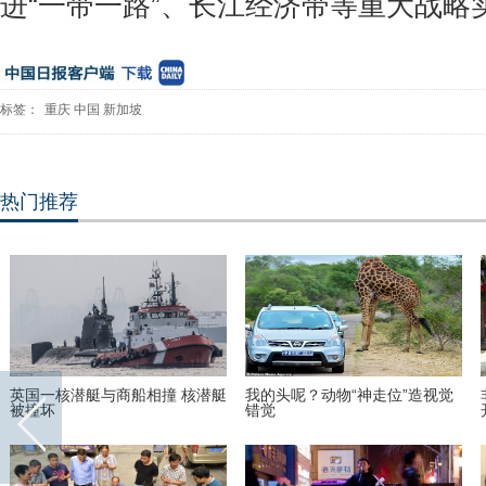
进“一带一路”、长江经济带等重大战略
标签：
重庆
中国
新加坡
热门推荐
英国一核潜艇与商船相撞 核潜艇
我的头呢？动物“神走位”造视觉
被撞坏
错觉