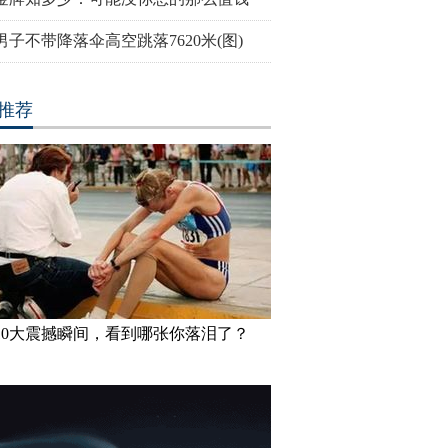
男子不带降落伞高空跳落7620米(图)
推荐
10大震撼瞬间，看到哪张你落泪了？