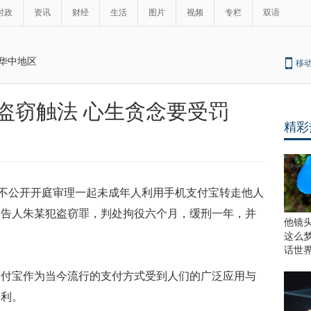
时政
资讯
财经
生活
图片
视频
专栏
双语
华中地区
移
盗窃触法 心生贪念要受罚
精彩
不公开开庭审理一起未成年人利用手机支付宝转走他人
被告人朱某犯盗窃罪，判处拘役六个月，缓刑一年，并
他镜
这么
话世
支付宝作为当今流行的支付方式受到人们的广泛应用与
便利。