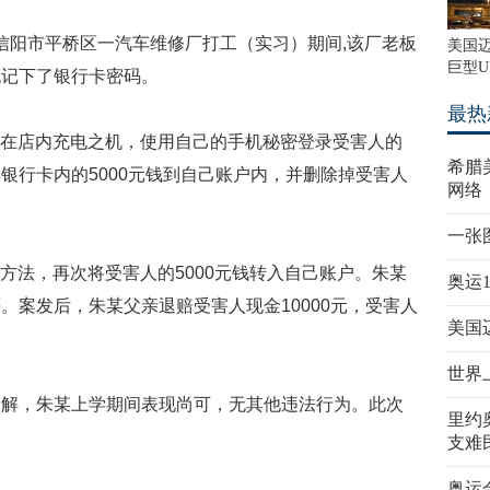
信阳市平桥区一汽车维修厂打工（实习）期间
,
该厂老板
美国
巨型U
机记下了银行卡密码。
最热
在店内充电之机，使用自己的手机秘密登录受害人的
希腊
其银行卡内的
5000
元钱到自己账户内，并删除掉受害人
网络
一张
方法，再次将受害人的
5000
元钱转入自己账户。朱某
奥运
等。案发后，朱某父亲退赔受害人现金
10000
元，受害人
美国
。
世界
了解，朱某上学期间表现尚可，无其他违法行为。此次
里约
支难
奥运