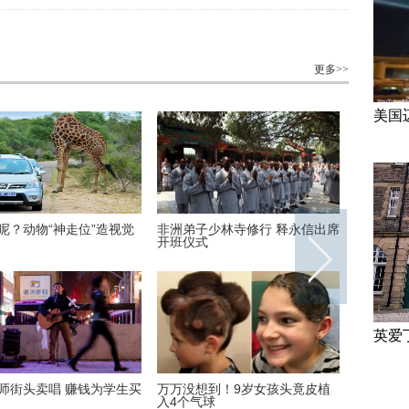
更多>>
美国
呢？动物“神走位”造视觉
非洲弟子少林寺修行 释永信出席
美国迈阿
开班仪式
英爱
师街头卖唱 赚钱为学生买
万万没想到！9岁女孩头竟皮植
“双头姐
入4个气球
毕业