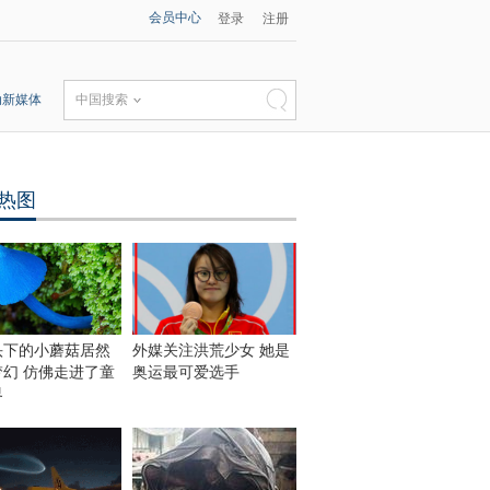
会员中心
登录
注册
动新媒体
中国搜索
热图
头下的小蘑菇居然
外媒关注洪荒少女 她是
梦幻 仿佛走进了童
奥运最可爱选手
界