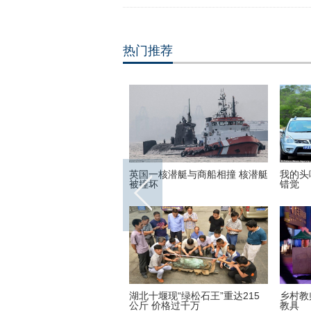
热门推荐
世界各地的宗教建筑 充满魔
英国一核潜艇与商船相撞 核潜艇
我的头
彩呈现视觉盛宴
被撞坏
错觉
子疯狂迷恋凯蒂猫 3万英镑
湖北十堰现“绿松石王”重达215
乡村教
品
公斤 价格过千万
教具