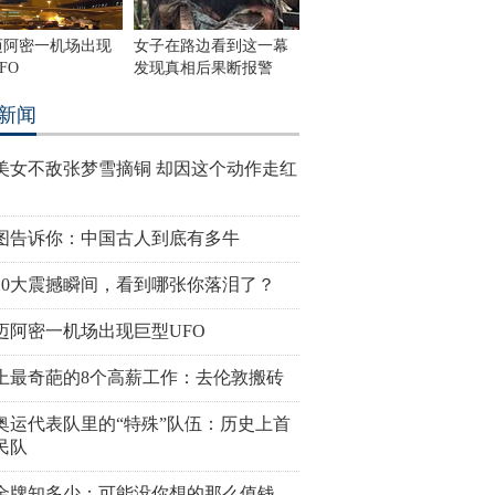
迈阿密一机场出现
女子在路边看到这一幕
FO
发现真相后果断报警
新闻
美女不敌张梦雪摘铜 却因这个动作走红
图告诉你：中国古人到底有多牛
10大震撼瞬间，看到哪张你落泪了？
迈阿密一机场出现巨型UFO
上最奇葩的8个高薪工作：去伦敦搬砖
奥运代表队里的“特殊”队伍：历史上首
民队
金牌知多少：可能没你想的那么值钱