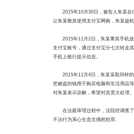
2015
年
10
月
30
日，被告人朱某在
让朱某教其使用支付宝网购，朱某趁
2015
年
11
月
2
日，朱某乘其手机放
支付宝账号，通过支付宝分七次转走
手机上银行提示信息。
2015
年
11
月
4
日，朱某采取同样的
把被盗的钱用于购买电脑和生活用品
对朱某表示谅解，希望对其宽大处理
在法庭审理过程中，法院经调查
不法行为系心生贪念偶然犯罪。