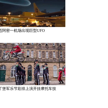
迈阿密一机场出现巨型UFO
密一机场出现巨型UFO
高墙之内：探访泰国重刑犯监狱
丹麦小猫拥
半睁
丁堡军乐节彩排上演开挂摩托车技
妹”共享一个身体 已大学
三万英尺高空下的地球 没想到竟
巴西：20
如此美丽
花式Cosp