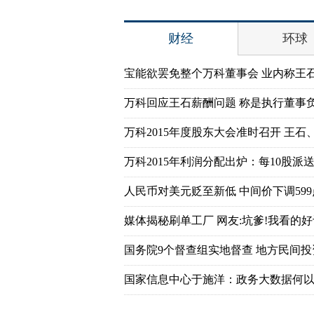
财经
环球
宝能欲罢免整个万科董事会 业内称王
万科回应王石薪酬问题 称是执行董事
万科2015年度股东大会准时召开 王石
万科2015年利润分配出炉：每10股派送7
人民币对美元贬至新低 中间价下调599
媒体揭秘刷单工厂 网友:坑爹!我看的好
国务院9个督查组实地督查 地方民间
国家信息中心于施洋：政务大数据何以