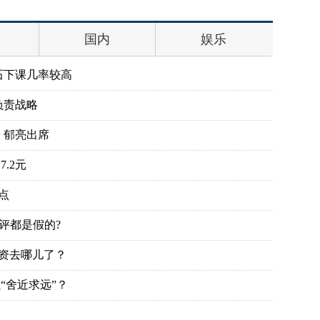
国内
娱乐
石下课几率较高
负责战略
、郁亮出席
.2元
点
评都是假的?
投资去哪儿了？
“舍近求远”？