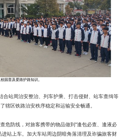
入校园普及爱路护路知识。
处结合站周治安整治、列车护乘、打击侵财、站车查缉等
保了辖区铁路治安秩序稳定和运输安全畅通。
查危防线，对旅客携带的物品做到“逢包必查、逢液必
品进站上车。加大车站周边阴暗角落清理及诈骗旅客财