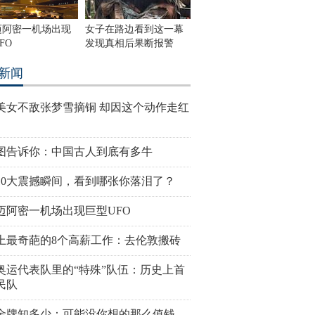
迈阿密一机场出现
女子在路边看到这一幕
FO
发现真相后果断报警
新闻
美女不敌张梦雪摘铜 却因这个动作走红
图告诉你：中国古人到底有多牛
10大震撼瞬间，看到哪张你落泪了？
迈阿密一机场出现巨型UFO
上最奇葩的8个高薪工作：去伦敦搬砖
奥运代表队里的“特殊”队伍：历史上首
民队
金牌知多少：可能没你想的那么值钱