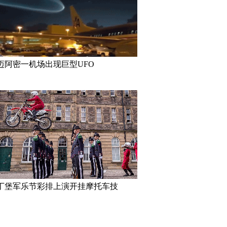
迈阿密一机场出现巨型UFO
丁堡军乐节彩排上演开挂摩托车技