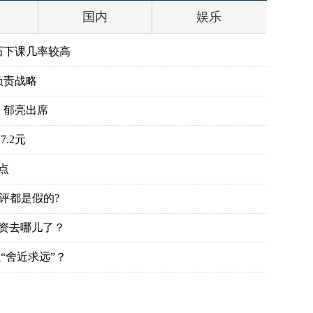
国内
娱乐
石下课几率较高
负责战略
、郁亮出席
.2元
点
评都是假的?
投资去哪儿了？
“舍近求远”？