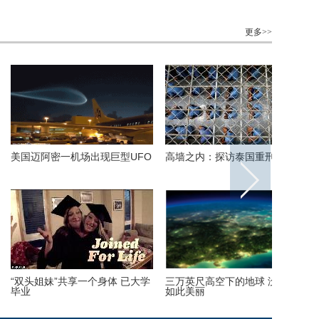
更多>>
内：探访泰国重刑犯监狱
丹麦小猫拥有奇异大眼 睡觉时仍
里约奥运
半睁
队运动员
尺高空下的地球 没想到竟
巴西：2016里约动漫节精彩上演
伦敦：著
丽
花式Cosplay美女趣味十足
莎馆 与