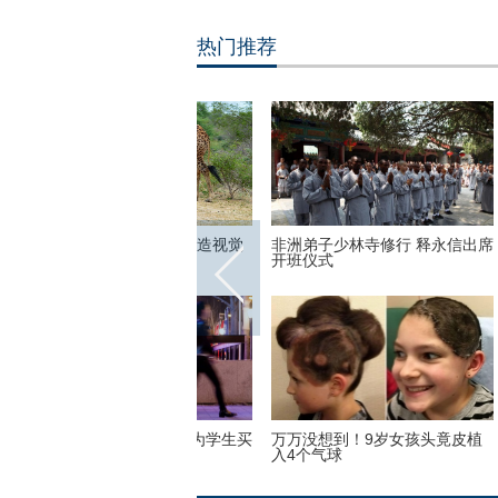
热门推荐
弟子少林寺修行 释永信出席
美国迈阿密一机场出现巨型UFO
高墙之
仪式
没想到！9岁女孩头竟皮植
“双头姐妹”共享一个身体 已大学
三万英
个气球
毕业
如此美