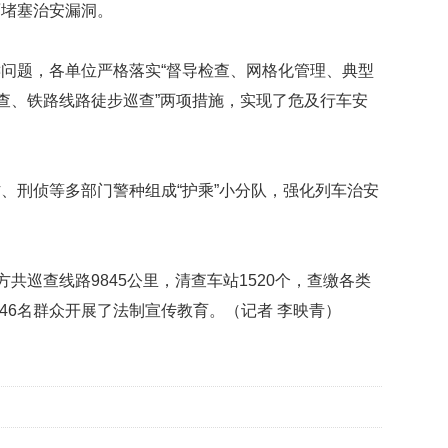
面堵塞治安漏洞。
问题，各单位严格落实“督导检查、网格化管理、典型
检查、铁路线路徒步巡查”两项措施，实现了危及行车安
、刑侦等多部门警种组成“护乘”小分队，强化列车治安
。
警方共巡查线路
9845
公里，清查车站
1520
个，查缴各类
46
名群众开展了法制宣传教育。
（
记者
李映青）