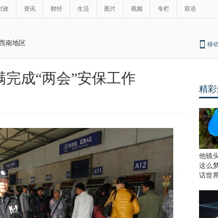
时政
资讯
财经
生活
图片
视频
专栏
双语
西南地区
移
完成“两会”安保工作
精彩
他镜
这么
话世