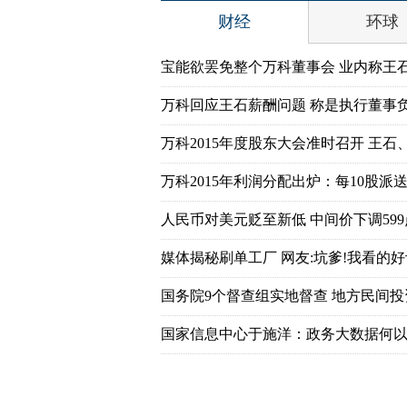
财经
环球
宝能欲罢免整个万科董事会 业内称王
万科回应王石薪酬问题 称是执行董事
万科2015年度股东大会准时召开 王石
万科2015年利润分配出炉：每10股派送7
人民币对美元贬至新低 中间价下调599
媒体揭秘刷单工厂 网友:坑爹!我看的好
国务院9个督查组实地督查 地方民间
国家信息中心于施洋：政务大数据何以