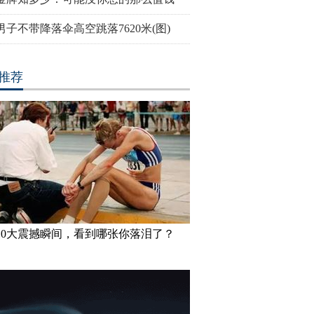
男子不带降落伞高空跳落7620米(图)
推荐
10大震撼瞬间，看到哪张你落泪了？