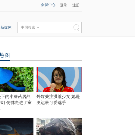
会员中心
登录
注册
动新媒体
中国搜索
热图
头下的小蘑菇居然
外媒关注洪荒少女 她是
梦幻 仿佛走进了童
奥运最可爱选手
界