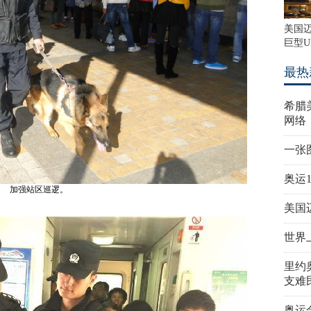
美国
巨型U
最热
希腊
网络
一张
奥运
加强站区巡逻。
美国
世界
里约
支难
奥运