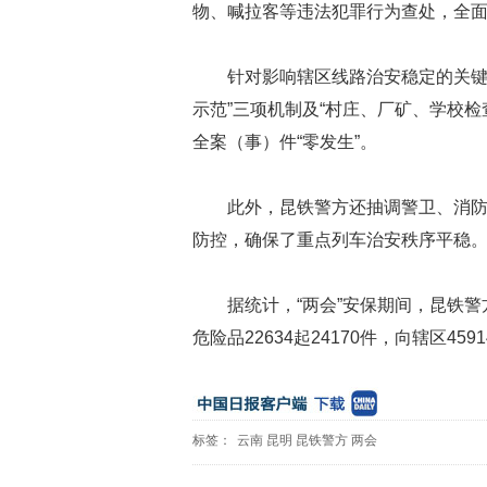
物、喊拉客等违法犯罪行为查处，全
针对影响辖区线路治安稳定的关键
示范”三项机制及“村庄、厂矿、学校
全案（事）件“零发生”。
此外，昆铁警方还抽调警卫、消防
防控，确保了重点列车治安秩序平稳
据统计，“两会”安保期间，昆铁
危险品
22634
起
24170
件，向辖区
4591
标签：
云南
昆明
昆铁警方
两会