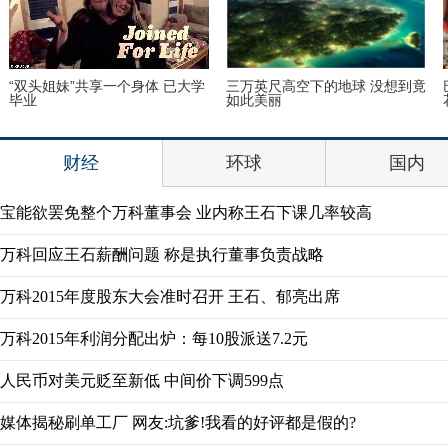
伦敦：著名“不爽猫”蜡像亮相杜
里约奥运会前瞻：美国女篮媒体
莎馆 与本尊合影傻傻分不清楚
写真
财经
环球
国内
宝能欲罢免整个万科董事会 业内称王石下课几率较高
万科回应王石薪酬问题 称是执行董事负责战略
万科2015年度股东大会准时召开 王石、郁亮出席
万科2015年利润分配出炉：每10股派送7.2元
人民币对美元贬至新低 中间价下调599点
媒体揭秘刷单工厂 网友:坑爹!我看的好评都是假的?