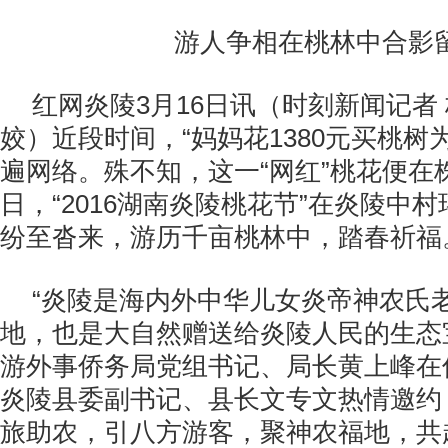
游人争相在桃林中合影
红网炎陵
3
月
16
日讯（时刻新闻记者 
姣
）近段时间，“妈妈花
1380
元买桃树
遍网络。殊不知，这一“网红”桃花便在
日，“
2016
湖南炎陵桃花节”在炎陵中村
纷至沓来，游历千亩桃林中，踏春祈福
“炎陵是海内外中华儿女炎帝神农氏
地，也是大自然赠送给炎陵人民的生态
游外事侨务局党组书记、局长黄上峰在
炎陵县委副书记、县长文专文热情邀约
旅助农，引八方游客，聚神农福地，共