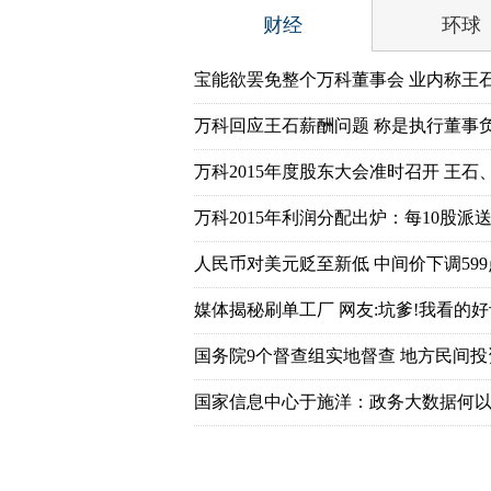
财经
环球
宝能欲罢免整个万科董事会 业内称王
万科回应王石薪酬问题 称是执行董事
万科2015年度股东大会准时召开 王石
万科2015年利润分配出炉：每10股派送7
人民币对美元贬至新低 中间价下调599
媒体揭秘刷单工厂 网友:坑爹!我看的好
国务院9个督查组实地督查 地方民间
国家信息中心于施洋：政务大数据何以