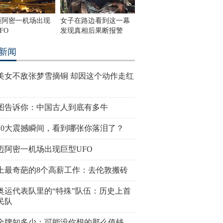
迈阿密一机场出现
女子在路边看到这一幕
FO
发现真相后果断报警
新闻
美女不敌张梦雪摘铜 却因这个动作走红
图告诉你：中国古人到底有多牛
10大震撼瞬间，看到哪张你落泪了？
迈阿密一机场出现巨型UFO
上最奇葩的8个高薪工作：去伦敦搬砖
奥运代表队里的“特殊”队伍：历史上首
民队
金牌知多少：可能没你想的那么值钱