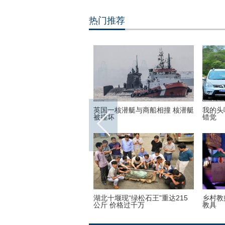
热门推荐
世界各地的宗教建筑 充满魔
英国一核潜艇与商船相撞 核潜艇
我的头
彩呈现视觉盛宴
被撞坏
错觉
子疯狂迷恋凯蒂猫 3万英镑
湖北十堰现“绿松石王”重达215
乡村教
品
公斤 价格过千万
教具