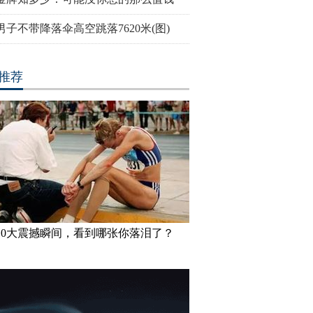
男子不带降落伞高空跳落7620米(图)
推荐
密一机场出现巨型UFO
高墙之内：探访泰国重刑犯监狱
丹麦小猫拥
半睁
10大震撼瞬间，看到哪张你落泪了？
妹”共享一个身体 已大学
三万英尺高空下的地球 没想到竟
巴西：20
如此美丽
花式Cosp