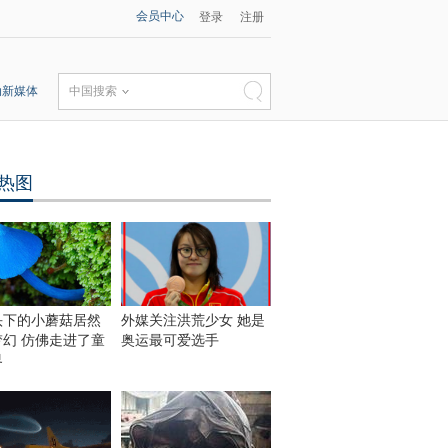
会员中心
登录
注册
动新媒体
中国搜索
热图
头下的小蘑菇居然
外媒关注洪荒少女 她是
梦幻 仿佛走进了童
奥运最可爱选手
界