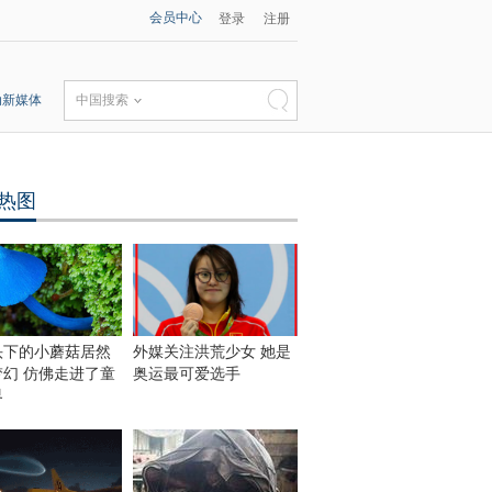
会员中心
登录
注册
动新媒体
中国搜索
热图
头下的小蘑菇居然
外媒关注洪荒少女 她是
梦幻 仿佛走进了童
奥运最可爱选手
界