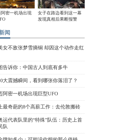
迈阿密一机场出现
女子在路边看到这一幕
FO
发现真相后果断报警
新闻
美女不敌张梦雪摘铜 却因这个动作走红
图告诉你：中国古人到底有多牛
10大震撼瞬间，看到哪张你落泪了？
迈阿密一机场出现巨型UFO
上最奇葩的8个高薪工作：去伦敦搬砖
奥运代表队里的“特殊”队伍：历史上首
民队
金牌知多少：可能没你想的那么值钱