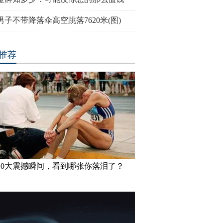
男子不带降落伞高空跳落7620米(图)
推荐
10大震撼瞬间，看到哪张你落泪了？