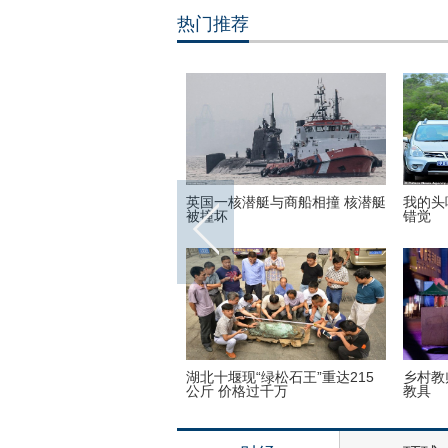
热门推荐
视觉
非洲弟子少林寺修行 释永信出席
美国迈阿密一机场出现巨型UF
开班仪式
生买
万万没想到！9岁女孩头竟皮植
“双头姐妹”共享一个身体 已大
入4个气球
毕业