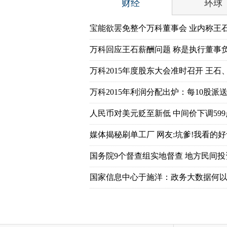
财经
环球
宝能欲罢免整个万科董事会 业内称王
万科回应王石薪酬问题 称是执行董事
万科2015年度股东大会准时召开 王石
万科2015年利润分配出炉：每10股派送7
人民币对美元贬至新低 中间价下调599
媒体揭秘刷单工厂 网友:坑爹!我看的好
国务院9个督查组实地督查 地方民间
国家信息中心于施洋：政务大数据何以