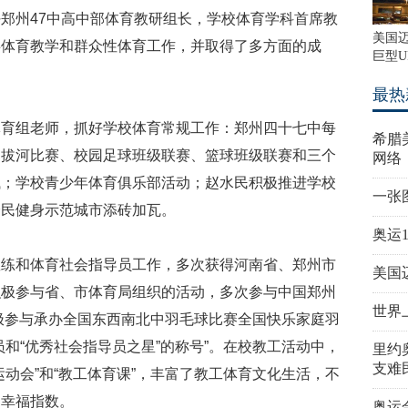
任郑州
47
中高中部体育教研组长，学校体育学科首席教
美国
事体育教学和群众性体育工作，并取得了多方面的成
巨型U
最热
体育组老师，抓好学校体育常规工作：郑州四十七中每
希腊
、拔河比赛、校园足球班级联赛、篮球班级联赛和三个
网络
试；学校青少年体育俱乐部活动；赵水民积极推进学校
一张
全民健身示范城市添砖加瓦。
奥运
教练和体育社会指导员工作，多次获得河南省、郑州市
美国
积极参与省、市体育局组织的活动，多次参与中国郑州
世界
极参与承办全国东西南北中羽毛球比赛全国快乐家庭羽
和“优秀社会指导员之星”的称号”。在校教工活动中，
里约
支难
动会”和“教工体育课”，丰富了教工体育文化生活，不
的幸福指数。
奥运