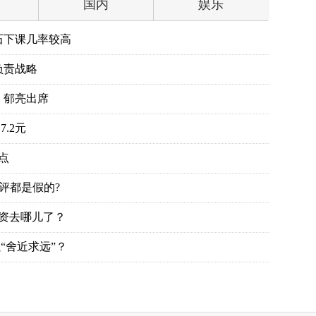
国内
娱乐
石下课几率较高
负责战略
、郁亮出席
.2元
点
评都是假的?
投资去哪儿了？
“舍近求远”？