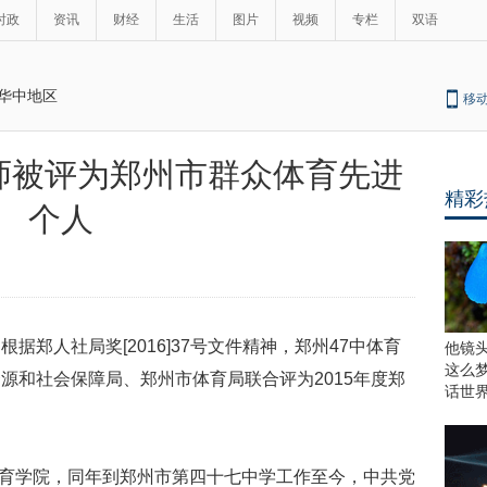
时政
资讯
财经
生活
图片
视频
专栏
双语
华中地区
移
师被评为郑州市群众体育先进
精彩
个人
，根据郑人社局奖
[2016]37
号文件精神，郑州
47
中体育
他镜
这么
资源和社会保障局、郑州市体育局联合评为
2015
年度郑
话世
育学院，同年到郑州市第四十七中学工作至今，中共党