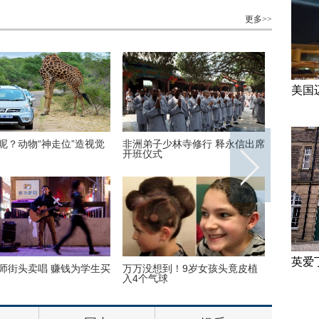
更多>>
美国
O
高墙之内：探访泰国重刑犯监狱
丹麦小猫拥有奇异大眼 睡觉时仍
半睁
英爱
学
三万英尺高空下的地球 没想到竟
巴西：2016里约动漫节精彩上演
如此美丽
花式Cosplay美女趣味十足