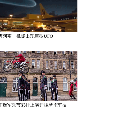
迈阿密一机场出现巨型UFO
里约奥运会前瞻：美国男子体操
2016里约奥运会和残奥会吉祥物
队运动员媒体写真
亮相
丁堡军乐节彩排上演开挂摩托车技
伦敦：著名“不爽猫”蜡像亮相杜
里约奥运会前瞻：美国女篮媒体
莎馆 与本尊合影傻傻分不清楚
写真