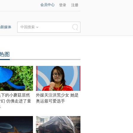
会员中心
登录
注册
动新媒体
中国搜索
热图
头下的小蘑菇居然
外媒关注洪荒少女 她是
梦幻 仿佛走进了童
奥运最可爱选手
界