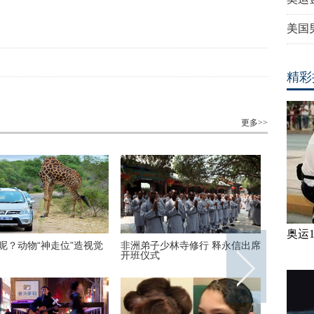
美国
精彩
更多>>
奥运
呢？动物“神走位”造视觉
非洲弟子少林寺修行 释永信出席
美国迈阿
开班仪式