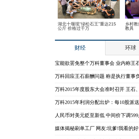
子疯狂迷恋凯蒂猫 3万英镑
湖北十堰现“绿松石王”重达215
乡村教
品
公斤 价格过千万
教具
财经
环球
宝能欲罢免整个万科董事会 业内称王
万科回应王石薪酬问题 称是执行董事
万科2015年度股东大会准时召开 王石
万科2015年利润分配出炉：每10股派送7
人民币对美元贬至新低 中间价下调599
媒体揭秘刷单工厂 网友:坑爹!我看的好