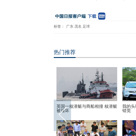
标签：
广东
茂名
足球
热门推荐
世界各地的宗教建筑 充满魔
英国一核潜艇与商船相撞 核潜艇
我的头
彩呈现视觉盛宴
被撞坏
错觉