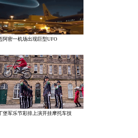
妹”共享一个身体 已大学
三万英尺高空下的地球 没想到竟
巴西：20
如此美丽
花式Cosp
迈阿密一机场出现巨型UFO
丁堡军乐节彩排上演开挂摩托车技