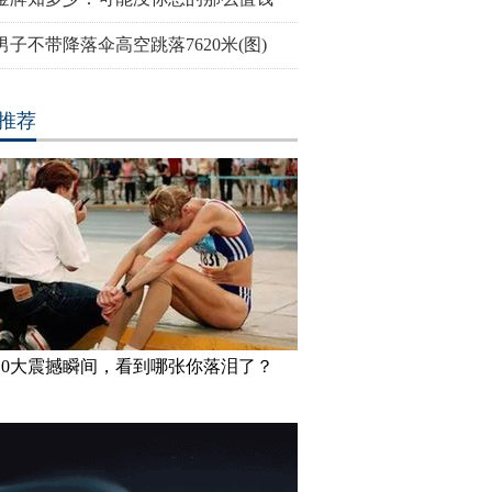
男子不带降落伞高空跳落7620米(图)
推荐
10大震撼瞬间，看到哪张你落泪了？
密一机场出现巨型UFO
高墙之内：探访泰国重刑犯监狱
丹麦小猫拥
半睁