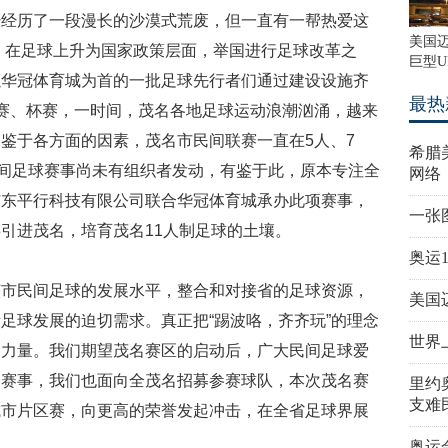
经经历了一段漫长的沙漠式荒废，但一直有一帮热爱这
美国
，在足球上升为国家政策层面，举国进行足球改革之
巨型U
以华冠体育城为首的一批足球先行者们通过建设设施齐
最热
赛、杯赛，一时间，茂名各地足球运动浪潮汹涌，越来
。鉴于各方面的因素，茂名市民间联赛一直在
5
人、
7
希腊
间足球赛事尚未有组织者发动，有鉴于此，原本专注全
网络
广东平行科技有限公司联合华冠体育城承办此项赛事，
一张
事引进茂名，培育茂名
11
人制足球的土壤。
奥运
该市民间足球的发展水平，整合和对接省的足球资源，
美国
足球发展的迫切需求。真正把“踢波咯，齐齐玩”的理念
世界
备力量。我们期望茂名赛区的启动后，广大民间足球爱
的赛事，我们也面向全茂名招募参赛球队，本次茂名赛
里约
支难
城市片区赛，向更高的荣誉发起冲击，在全省足球界展
奥运