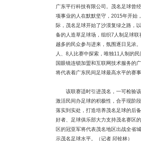
广东平行科技有限公司。茂名足球曾
项事业的人在默默坚守，
2015
年开始
际，茂名足球开始了沙漠复绿之路，
备的人造草足球场，组织
7
人制足球联
越多的民众参与进来，氛围逐日见浓
人、
8
人比赛中探索，唯独
11
人制的民
国眼镜连锁加盟和互联网技术服务的
将代表着广东民间足球最高水平的赛
该联赛适时引进茂名，一可检验
激活民间办足球的积极性，合乎现阶段
落实到实处，打造培养茂名足球的后
好者、足球俱乐部大力支持茂名赛区
区的冠亚军将代表茂名地区出战全省
示茂名足球水平。
（记者
邱铨林）