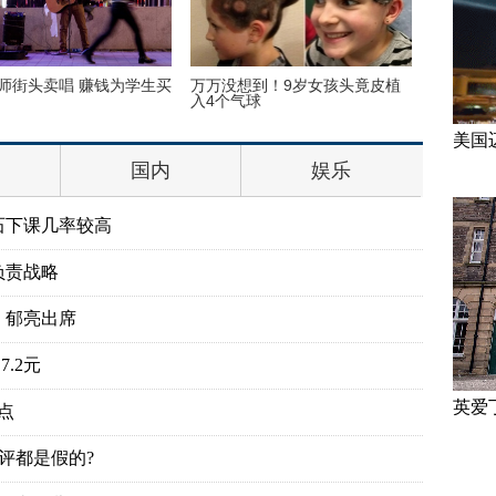
师街头卖唱 赚钱为学生买
万万没想到！9岁女孩头竟皮植
“双头姐
入4个气球
毕业
美国
国内
娱乐
石下课几率较高
负责战略
、郁亮出席
.2元
英爱
点
评都是假的?