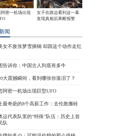
迈阿密一机场出现
女子在路边看到这一幕
FO
发现真相后果断报警
新闻
美女不敌张梦雪摘铜 却因这个动作走红
图告诉你：中国古人到底有多牛
10大震撼瞬间，看到哪张你落泪了？
迈阿密一机场出现巨型UFO
上最奇葩的8个高薪工作：去伦敦搬砖
奥运代表队里的“特殊”队伍：历史上首
民队
金牌知多少：可能没你想的那么值钱