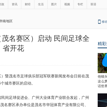
时政
资讯
财经
生活
图片
视频
专栏
双语
华南地区
移
茂名赛区）启动 民间足球全
精彩
省开花
区）
暨茂名市足球俱乐部冠军联赛新闻发布会日前在茂
他镜
这么
4
个城市赛区的启动。
话世
省民间足球促进会、广州大业体育产业联合发起，广州
，茂名赛区承办单位是茂名市华冠体育产业有限公司、