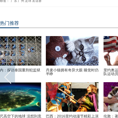
标签：
广东
广州
足球
友谊赛
热门推荐
里约奥运会前瞻：美国男子体操
2016里约奥运会和残奥会吉祥物
队运动员媒体写真
亮相
伦敦：著名“不爽猫”蜡像亮相杜
里约奥运会前瞻：美国女篮媒体