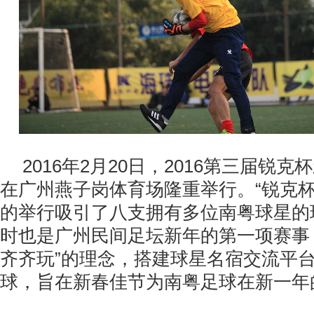
2016
年
2
月
20
日，
2016
第三届锐克杯
在广州燕子岗体育场隆重举行。“锐克杯
的举行吸引了八支拥有多位南粤球星的
时也是广州民间足坛新年的第一项赛事
齐齐玩”的理念，搭建球星名宿交流平
球，旨在新春佳节为南粤足球在新一年