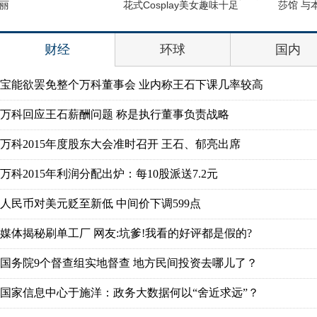
莎馆 与本尊合影傻傻分不清楚
写真
财经
环球
国内
宝能欲罢免整个万科董事会 业内称王石下课几率较高
万科回应王石薪酬问题 称是执行董事负责战略
万科2015年度股东大会准时召开 王石、郁亮出席
万科2015年利润分配出炉：每10股派送7.2元
人民币对美元贬至新低 中间价下调599点
媒体揭秘刷单工厂 网友:坑爹!我看的好评都是假的?
国务院9个督查组实地督查 地方民间投资去哪儿了？
国家信息中心于施洋：政务大数据何以“舍近求远”？