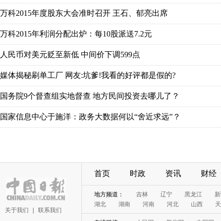
万科2015年度股东大会准时召开 王石、郁亮出席
万科2015年利润分配出炉：每10股派送7.2元
人民币对美元贬至新低 中间价下调599点
媒体揭秘刷单工厂 网友:坑爹!我看的好评都是假的?
国务院9个督查组实地督查 地方民间投资去哪儿了？
国家信息中心于施洋：政务大数据何以“舍近求远”？
首页
时政
资讯
财经
地方频道：
吉林
辽宁
黑龙江
新
湖北
湖南
河南
河北
山西
天
关于我们
|
联系我们