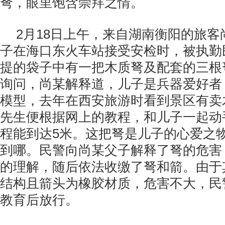
弩，眼里饱含崇拜之情。
2
月
18
日上午，来自湖南衡阳的旅客
子在海口东火车站接受安检时，被执勤
提的袋子中有一把木质弩及配套的三根
询问，尚某解释道，儿子是兵器爱好者
模型，去年在西安旅游时看到景区有卖
先生便根据网上的教程，和儿子一起动
程能到达
5
米。这把弩是儿子的心爱之
到哪。民警向尚某父子解释了弩的危害
的理解，随后依法收缴了弩和箭。由于
结构且箭头为橡胶材质，危害不大，民
教育后放行。