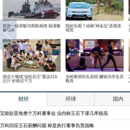
英国一核潜艇与商船相撞 核潜艇
我的头呢？动物“神走位”造视觉
被撞坏
错觉
湖北十堰现“绿松石王”重达215
乡村教师街头卖唱 赚钱为学生买
公斤 价格过千万
教具
财经
环球
国内
宝能欲罢免整个万科董事会 业内称王石下课几率较高
万科回应王石薪酬问题 称是执行董事负责战略