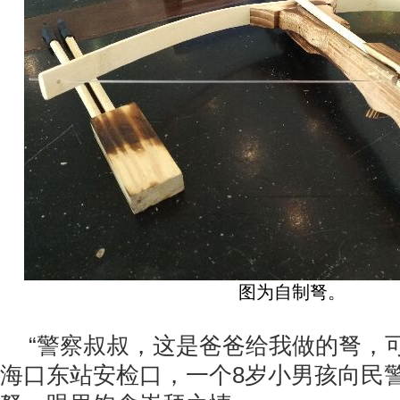
图为自制弩。
“警察叔叔，这是爸爸给我做的弩，
海口东站安检口，一个
8
岁小男孩向民