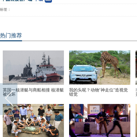
标签：
热门推荐
英国一核潜艇与商船相撞 核潜艇
我的头呢？动物“神走位”造视觉
被撞坏
错觉