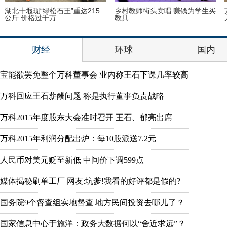
湖北十堰现“绿松石王”重达215
乡村教师街头卖唱 赚钱为学生买
公斤 价格过千万
教具
财经
环球
国内
宝能欲罢免整个万科董事会 业内称王石下课几率较高
万科回应王石薪酬问题 称是执行董事负责战略
万科2015年度股东大会准时召开 王石、郁亮出席
万科2015年利润分配出炉：每10股派送7.2元
人民币对美元贬至新低 中间价下调599点
媒体揭秘刷单工厂 网友:坑爹!我看的好评都是假的?
国务院9个督查组实地督查 地方民间投资去哪儿了？
国家信息中心于施洋：政务大数据何以“舍近求远”？