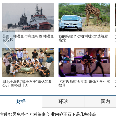
英国一核潜艇与商船相撞 核潜艇
我的头呢？动物“神走位”造视觉
被撞坏
错觉
湖北十堰现“绿松石王”重达215
乡村教师街头卖唱 赚钱为学生买
公斤 价格过千万
教具
财经
环球
国内
宝能欲罢免整个万科董事会 业内称王石下课几率较高