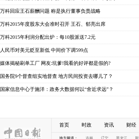
万科回应王石薪酬问题 称是执行董事负责战略
万科2015年度股东大会准时召开 王石、郁亮出席
万科2015年利润分配出炉：每10股派送7.2元
人民币对美元贬至新低 中间价下调599点
媒体揭秘刷单工厂 网友:坑爹!我看的好评都是假的?
国务院9个督查组实地督查 地方民间投资去哪儿了？
国家信息中心于施洋：政务大数据何以“舍近求远”？
首页
时政
资讯
财经
地方频道：
吉林
辽宁
黑龙江
新