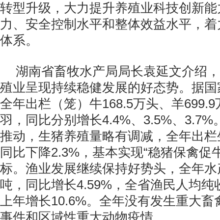
转型升级，大力提升养殖业科技创新能
力、安全控制水平和整体效益水平，着
体系。
湖南省畜牧水产局局长袁延文介绍，
殖业呈现持续稳健发展的好态势。据国
全年出栏（笼）牛
168.5
万头、羊
699.9
羽，同比分别增长
4.4%
、
3.5%
、
3.7%
推动，生猪养殖量略有调减，全年出栏
同比下降
2.3%
，基本实现“稳猪保禽促
标。渔业发展继续保持好势头，全年水
吨，同比增长
4.59%
，全省渔民人均纯
上年增长
10.6%
。全年没有发生重大畜
事件和区域性重大动物疫情。