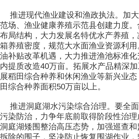
推进现代渔业建设和渔政执法。加大
范场、渔业健康养殖示范县创建力度。
布局结构，大力发展名特优水产养殖，
箱养殖密度，规范大水面渔业资源利用
油补贴改革机遇，大力推进渔池标准化
内提质改造
40
万亩。拓展水产品精深加
展稻田综合种养和休闲渔业等新兴业态
田综合种养面积
50
万亩以上。
推进洞庭湖水污染综合治理。要全面
污染防治，力争年底前取得阶段性治理
洞庭湖矮围整治高压态势，加强巡查和
拆除的围子，坚决防止恢复围湖作业，