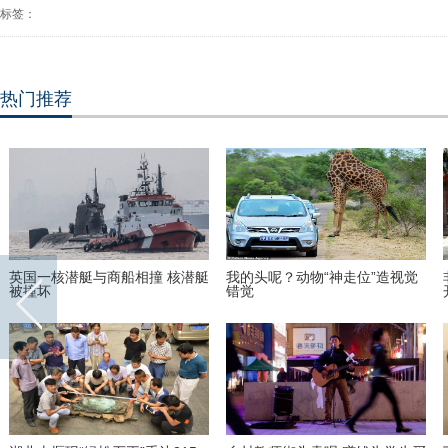
标签：
热门推荐
英国一核潜艇与商船相撞 核潜艇
我的头呢？动物“神走位”造视觉
被撞坏
错觉