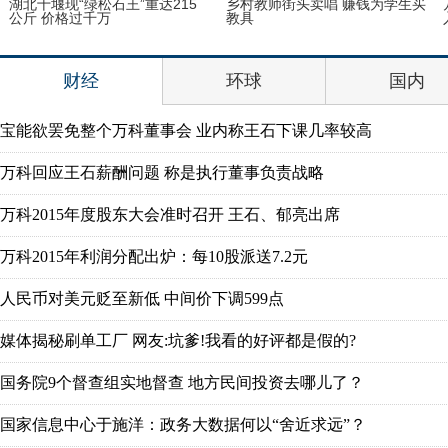
湖北十堰现“绿松石王”重达215
乡村教师街头卖唱 赚钱为学生买
公斤 价格过千万
教具
财经
环球
国内
宝能欲罢免整个万科董事会 业内称王石下课几率较高
万科回应王石薪酬问题 称是执行董事负责战略
万科2015年度股东大会准时召开 王石、郁亮出席
万科2015年利润分配出炉：每10股派送7.2元
人民币对美元贬至新低 中间价下调599点
媒体揭秘刷单工厂 网友:坑爹!我看的好评都是假的?
国务院9个督查组实地督查 地方民间投资去哪儿了？
国家信息中心于施洋：政务大数据何以“舍近求远”？