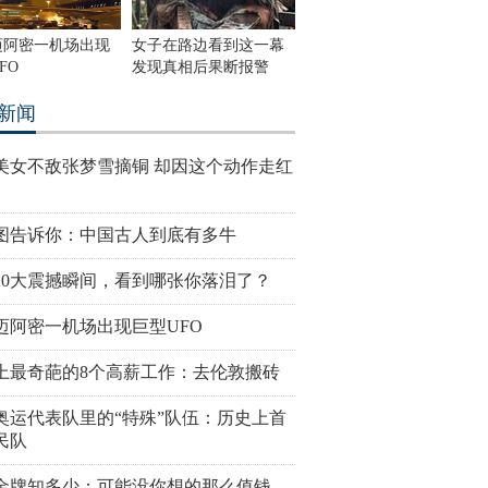
迈阿密一机场出现
女子在路边看到这一幕
FO
发现真相后果断报警
新闻
美女不敌张梦雪摘铜 却因这个动作走红
图告诉你：中国古人到底有多牛
10大震撼瞬间，看到哪张你落泪了？
迈阿密一机场出现巨型UFO
上最奇葩的8个高薪工作：去伦敦搬砖
奥运代表队里的“特殊”队伍：历史上首
民队
金牌知多少：可能没你想的那么值钱