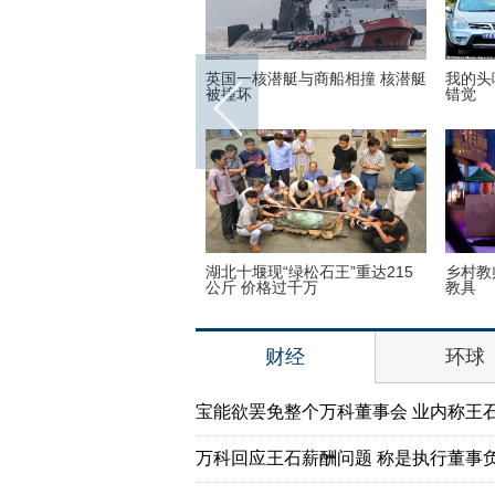
世界各地的宗教建筑 充满魔
英国一核潜艇与商船相撞 核潜艇
我的头
彩呈现视觉盛宴
被撞坏
错觉
子疯狂迷恋凯蒂猫 3万英镑
湖北十堰现“绿松石王”重达215
乡村教
品
公斤 价格过千万
教具
财经
环球
宝能欲罢免整个万科董事会 业内称王
万科回应王石薪酬问题 称是执行董事