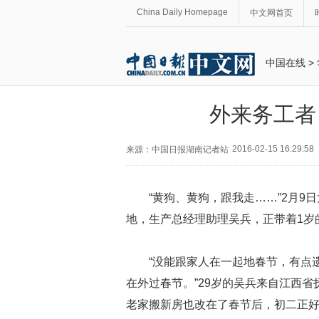
China Daily Homepage
中文网首页
中国在线
>
外来务工者
2016-02-15 16:29:58
来源：中国日报湖南记者站
“黄狗、黄狗，跟我走……”
2
月
9
日
地，生产总经理助理吴兵，正带着
1
岁
“没能跟家人在一起地春节，有点
在外过春节。”
29
岁的吴兵来自江西省
老家搬新房也改在了春节后，初二正