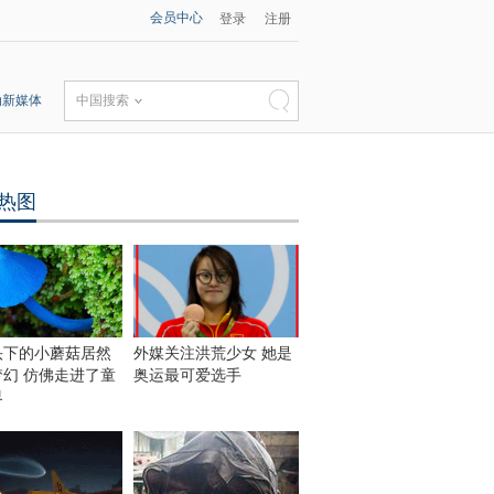
会员中心
登录
注册
动新媒体
中国搜索
热图
头下的小蘑菇居然
外媒关注洪荒少女 她是
梦幻 仿佛走进了童
奥运最可爱选手
界