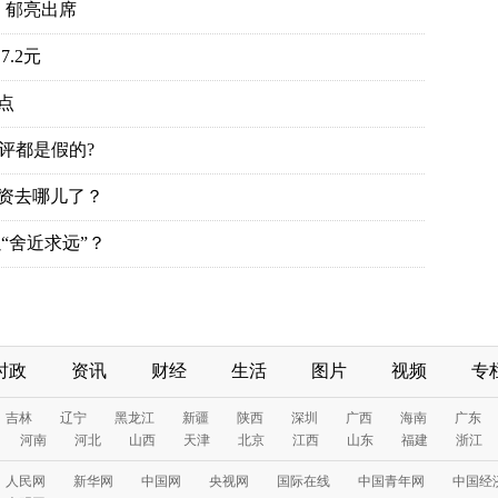
、郁亮出席
.2元
点
评都是假的?
投资去哪儿了？
“舍近求远”？
时政
资讯
财经
生活
图片
视频
专
吉林
辽宁
黑龙江
新疆
陕西
深圳
广西
海南
广东
河南
河北
山西
天津
北京
江西
山东
福建
浙江
人民网
新华网
中国网
央视网
国际在线
中国青年网
中国经