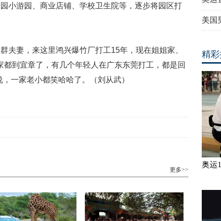
公园小游园、商业店铺、学校卫生院等，逐步将园区打
美国
幼群夫妻，来这里鸿兴爆竹厂打工
15
年，现在姐姐家、
精彩
家都到宜章了，有几个年轻人在广东东莞打工，都是回
说，一家老小都笑哈哈了。（刘从武）
奥运
更多>>