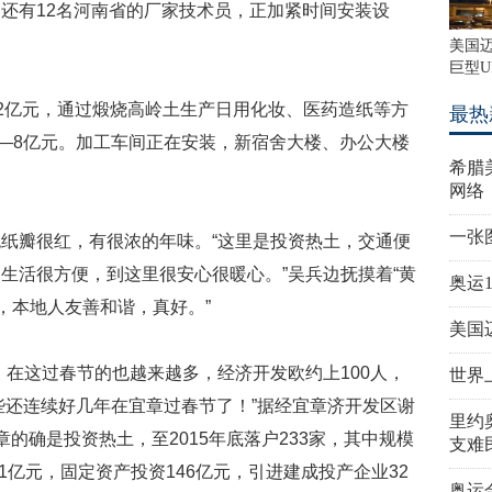
，还有
12
名河南省的厂家技术员，正加紧时间安装设
美国
巨型U
2
亿元，通过煅烧高岭土生产日用化妆、医药造纸等方
最热
—
8
亿元。加工车间正在安装，新宿舍大楼、办公大楼
希腊
网络
一张
纸瓣很红，有很浓的年味。“这里是投资热土，交通便
生活很方便，到这里很安心很暖心。”吴兵边抚摸着“黄
奥运
，本地人友善和谐，真好。”
美国
，在这过春节的也越来越多，经济开发欧约上
100
人，
世界
些还连续好几年在宜章过春节了！”据经宜章济开发区谢
里约
章的确是投资热土，至
2015
年底落户
233
家，其中规模
支难
1
亿元，固定资产投资
146
亿元，引进建成投产企业
32
奥运