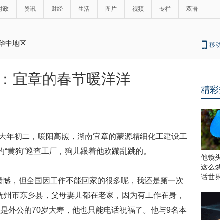
时政
资讯
财经
生活
图片
视频
专栏
双语
华中地区
移
：宜章的春节暖洋洋
精彩
大年初二，暖阳高照，湖南宜章的蒙源精细化工建设工
的“黄狗”巡查工厂，狗儿跟着他欢蹦乱跳的。
他镜
这么
话世
遗憾，但全国因工作不能回家的很多呢，我还是第一次
抚州市东乡县，父母妻儿都在老家，因为有工作在身，
好是外公的
70
岁大寿，他也只能电话祝福了。他与
9
名本