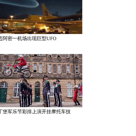
密一机场出现巨型UFO
高墙之内：探访泰国重刑犯监狱
丹麦小猫拥
半睁
迈阿密一机场出现巨型UFO
妹”共享一个身体 已大学
三万英尺高空下的地球 没想到竟
巴西：20
如此美丽
花式Cosp
丁堡军乐节彩排上演开挂摩托车技