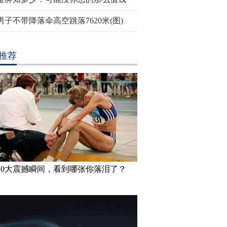
男子不带降落伞高空跳落7620米(图)
推荐
10大震撼瞬间，看到哪张你落泪了？