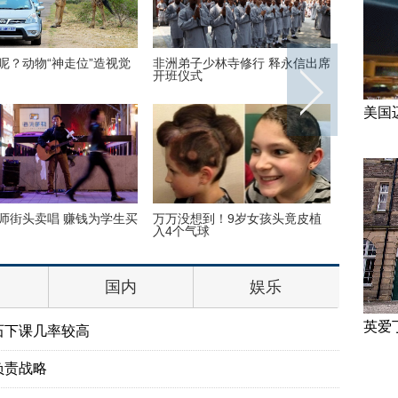
呢？动物“神走位”造视觉
非洲弟子少林寺修行 释永信出席
美国迈阿
开班仪式
美国
师街头卖唱 赚钱为学生买
万万没想到！9岁女孩头竟皮植
“双头姐
入4个气球
毕业
国内
娱乐
英爱
石下课几率较高
负责战略