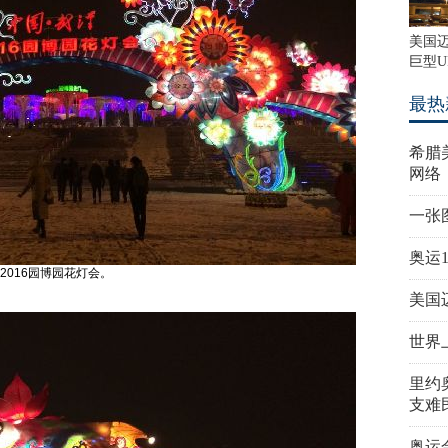
美国
巨型U
最热
希腊
网络
一张
奥运
2016园博园花灯会。
美国
世界
里约
支难
奥运