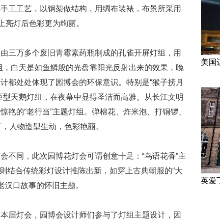
纯手工工艺，以钢架做结构，用绸布装裱，布景所采用
晚上亮灯后色彩更为绚丽。
到由三万多个废旧青霉素药瓶制成的孔雀开屏灯组，用
美国
灯组，白天是如鱼鳞般的光盘靠阳光反射出来的效果，晚
计都处处体现了园博会的环保意识。特别是“猴子捞月
巨型天鹅灯组，在夜幕中显得圣洁而高雅。从长江文明
惊艳的“老行当”主题灯组。弹棉花、炸米泡、打铜锣、
灯，人物造型生动，色彩艳丽。
会不同，此次园博花灯会可谓创意十足：“鸟语花香”主
题则结合传统彩灯设计推陈出新，如穿上古典朝服的“大
英爱
老汉口故事的怀旧主题。
，本届灯会，园博会设计师们参与了灯组主题设计，因