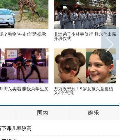
呢？动物“神走位”造视觉
非洲弟子少林寺修行 释永信出席
美国迈阿
开班仪式
师街头卖唱 赚钱为学生买
万万没想到！9岁女孩头竟皮植
“双头姐
入4个气球
毕业
国内
娱乐
石下课几率较高