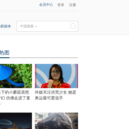
会员中心
登录
注册
动新媒体
中国搜索
热图
头下的小蘑菇居然
外媒关注洪荒少女 她是
梦幻 仿佛走进了童
奥运最可爱选手
界