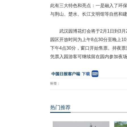
此有三大特色和亮点：一是融入了环
与荆山、楚水、长江文明馆等自然和
武汉园博花灯会将于
2
月
1
日到
3
月
园区开放时间为上午
8
点
30
分至晚上
10
下午
4
点
30
分，窗口开始售票。持夜票
凭票入园游客可继续留在园内参加夜
标签：
热门推荐