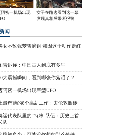
迈阿密一机场出现
女子在路边看到这一幕
FO
发现真相后果断报警
新闻
美女不敌张梦雪摘铜 却因这个动作走红
图告诉你：中国古人到底有多牛
10大震撼瞬间，看到哪张你落泪了？
迈阿密一机场出现巨型UFO
上最奇葩的8个高薪工作：去伦敦搬砖
奥运代表队里的“特殊”队伍：历史上首
民队
金牌知多少：可能没你想的那么值钱