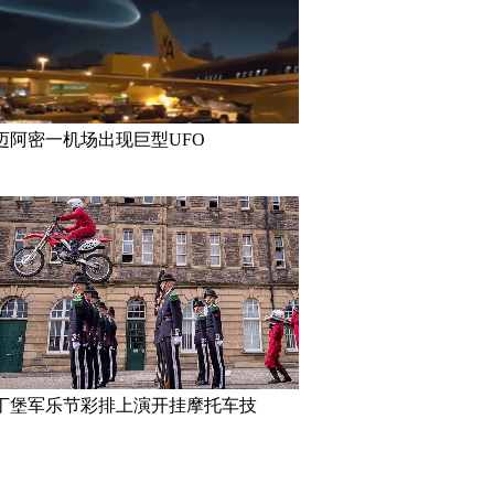
迈阿密一机场出现巨型UFO
丁堡军乐节彩排上演开挂摩托车技