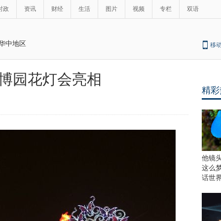
时政
资讯
财经
生活
图片
视频
专栏
双语
华中地区
移
博园花灯会亮相
精彩
他镜
这么
话世