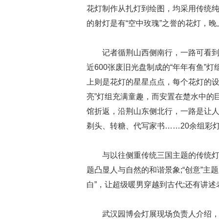
花灯制作从扎灯到绘图，均采用传统
的射灯是有“空中玫瑰”之誉的花灯，
记者循荆山西侧南行，一路可看
近
600
张废旧光盘制成的“年年有鱼”
上则是花灯的星星点点，每个花灯的设
亮”灯组充满童趣，而安置在楚水中的
馆折返，沿荆山东侧北行，一路是让人
剃头、转糖、代写家书……
20
余组彩
与以往侧重传统三国主题的传统灯
题凸显人与自然的和谐景象
;
“创意”主
白”，让超级暖男穿越到古代
;
还有讲述
武汉园博会灯展现场负责人介绍