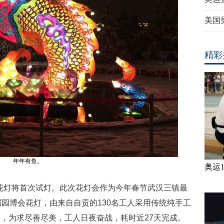
美国
精彩
年年有鱼。
奥运
花灯将首次试灯。此次花灯会作为今年春节武汉三镇最
届园博会花灯，由来自自贡的
130
名工人采用传统纯手工
称，为求尽善尽美，工人日夜奋战，耗时近
27
天完成。