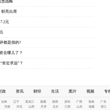
负责战略
、郁亮出席
.2元
点
评都是假的?
投资去哪儿了？
“舍近求远”？
时政
资讯
财经
生活
图片
视频
专
吉林
辽宁
黑龙江
新疆
陕西
深圳
广西
海南
广东
河南
河北
山西
天津
北京
江西
山东
福建
浙江