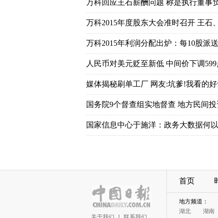
万科回应王石薪酬问题 称是执行董事
万科2015年度股东大会准时召开 王石
万科2015年利润分配出炉：每10股派送7
人民币对美元贬至新低 中间价下调599
媒体揭秘刷单工厂 网友:坑爹!我看的好
国务院9个督查组实地督查 地方民间
国家信息中心于施洋：政务大数据何以
首页
地方频道：
湖北
湖南
关于我们
|
联系我们