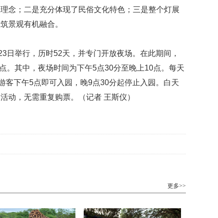
保理念；二是充分体现了民俗文化特色；三是整个灯展
建筑景观有机融合。
23
日举行，历时
52
天，并专门开放夜场。在此期间，
点。其中，夜场时间为下午
5
点
30
分至晚上
10
点。每天
游客下午
5
点即可入园，晚
9
点
30
分起停止入园。白天
场活动，无需重复购票。
（
记者 王斯仪）
更多>>