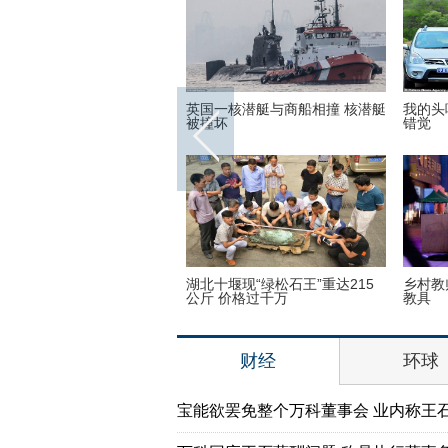
世界各地的宗教建筑 充满魔
英国一核潜艇与商船相撞 核潜艇
我的头
彩呈现视觉盛宴
被撞坏
错觉
子疯狂迷恋凯蒂猫 3万英镑
湖北十堰现“绿松石王”重达215
乡村教
品
公斤 价格过千万
教具
财经
环球
宝能欲罢免整个万科董事会 业内称王