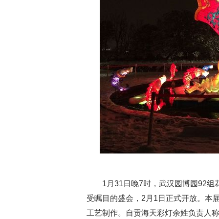
1月31
日晚
7
时，武汉园博园
92
组
受瞩目的盛会，
2
月
1
日正式开放。本
工艺制作。自贡海天彩灯余姓负责人