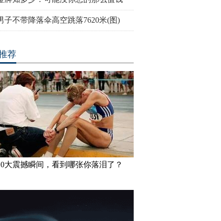
男子不带降落伞高空跳落7620米(图)
推荐
10大震撼瞬间，看到哪张你落泪了？