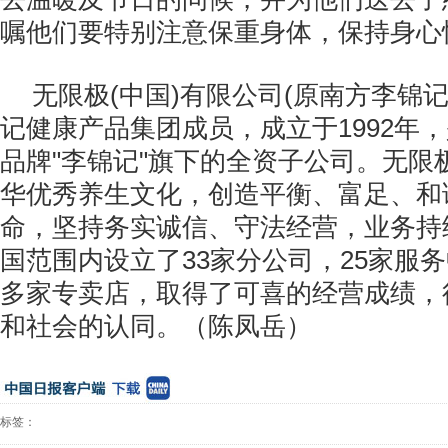
嘱他们要特别注意保重身体，保持身心
无限极
(
中国
)
有限公司
(
原南方李锦
记健康产品集团成员，成立于
1992
年，
品牌
"
李锦记
"
旗下的全资子公司。无限
华优秀养生文化，创造平衡、富足、和
命，坚持务实诚信、守法经营，业务持
国范围内设立了
33
家分公司，
25
家服务
多家专卖店，取得了可喜的经营成绩，
和社会的认同。（陈凤岳）
标签：