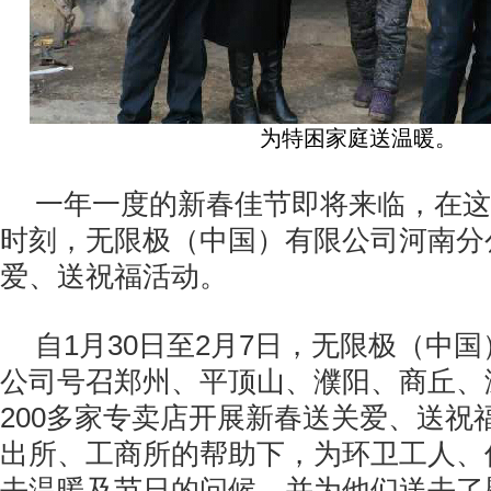
为特困家庭送温暖。
一年一度的新春佳节即将来临，在这
时刻，无限极（中国）有限公司河南分
爱、送祝福活动。
自
1
月
30
日至
2
月
7
日，无限极（中国
公司号召郑州、平顶山、濮阳、商丘、
200
多家专卖店开展新春送关爱、送祝
出所、工商所的帮助下，为环卫工人、
去温暖及节日的问候，并为他们送去了