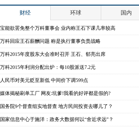
财经
环球
国内
宝能欲罢免整个万科董事会 业内称王石下课几率较高
万科回应王石薪酬问题 称是执行董事负责战略
万科2015年度股东大会准时召开 王石、郁亮出席
万科2015年利润分配出炉：每10股派送7.2元
人民币对美元贬至新低 中间价下调599点
媒体揭秘刷单工厂 网友:坑爹!我看的好评都是假的?
国务院9个督查组实地督查 地方民间投资去哪儿了？
国家信息中心于施洋：政务大数据何以“舍近求远”？