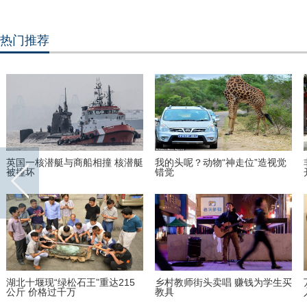
热门推荐
非洲弟子少林寺修行 释永信出席
美国迈阿密一机场出现巨型UFO
开班仪式
买
万万没想到！9岁女孩头竟皮植
“双头姐妹”共享一个身体 已大学
入4个气球
毕业