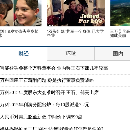
“双头姐妹”共享一个身体 已大学
三万英尺高空下的地球 没想到竟
毕业
如此美丽
财经
环球
国内
宝能欲罢免整个万科董事会 业内称王石下课几率较高
万科回应王石薪酬问题 称是执行董事负责战略
万科2015年度股东大会准时召开 王石、郁亮出席
万科2015年利润分配出炉：每10股派送7.2元
人民币对美元贬至新低 中间价下调599点
媒体揭秘刷单工厂 网友:坑爹!我看的好评都是假的?