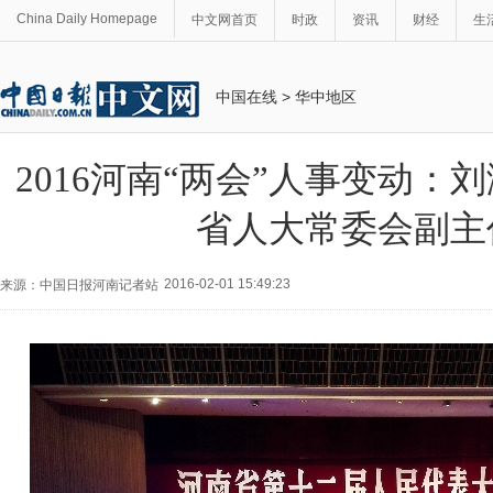
China Daily Homepage
中文网首页
时政
资讯
财经
生
中国在线
>
华中地区
2016河南“两会”人事变动：
省人大常委会副主
2016-02-01 15:49:23
来源：中国日报河南记者站