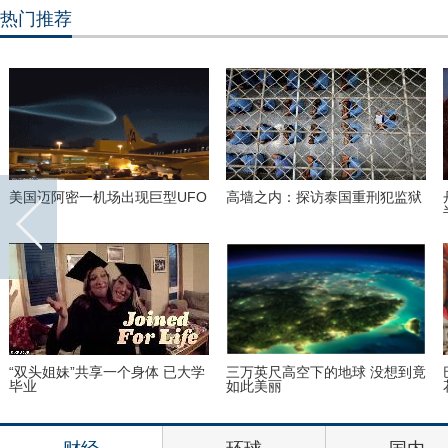
热门推荐
美国迈阿密一机场出现巨型UFO
高墙之内：探访泰国重刑犯监狱
“双头姐妹”共享一个身体 已大学
三万英尺高空下的地球 没想到竟
毕业
如此美丽