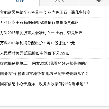
财经
环球
国内
宝能欲罢免整个万科董事会 业内称王石下课几率较高
万科回应王石薪酬问题 称是执行董事负责战略
万科2015年度股东大会准时召开 王石、郁亮出席
万科2015年利润分配出炉：每10股派送7.2元
人民币对美元贬至新低 中间价下调599点
媒体揭秘刷单工厂 网友:坑爹!我看的好评都是假的?
国务院9个督查组实地督查 地方民间投资去哪儿了？
国家信息中心于施洋：政务大数据何以“舍近求远”？