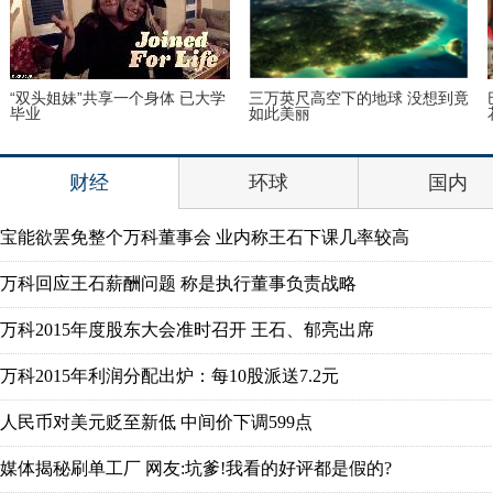
“双头姐妹”共享一个身体 已大学
三万英尺高空下的地球 没想到竟
毕业
如此美丽
财经
环球
国内
宝能欲罢免整个万科董事会 业内称王石下课几率较高
万科回应王石薪酬问题 称是执行董事负责战略
万科2015年度股东大会准时召开 王石、郁亮出席
万科2015年利润分配出炉：每10股派送7.2元
人民币对美元贬至新低 中间价下调599点
媒体揭秘刷单工厂 网友:坑爹!我看的好评都是假的?