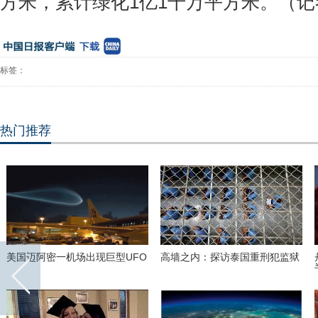
方米，累计绿化
1
亿
1
千万平方米。（
记
标签：
热门推荐
美国迈阿密一机场出现巨型UFO
高墙之内：探访泰国重刑犯监狱