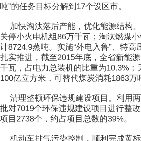
吨”的任务目标分解到
17
个设区市。
加快淘汰落后产能，优化能源结构。
关停小火电机组
86
万千瓦；淘汰燃煤小
计
8724.9
蒸吨。实施“外电入鲁”、特高
扎实推进，截至
2015
年底，全省新能源
千瓦，占电力总装机的比重为
10.3%
；
100
亿立方米，可替代煤炭消耗
1863
万
清理整顿环保违规建设项目。利用两
批对
7019
个环保违规建设项目进行整改
项目
2738
个，约占项目总数的
39%
。
机动车排气污染控制，顺利完成黄标