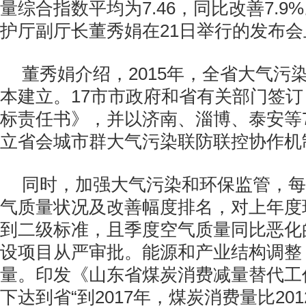
量综合指数平均为
7.46
，同比改善
7.9%
护厅副厅长董秀娟在
21
日举行的发布会
董秀娟介绍，
2015
年，全省大气污
本建立。
17
市市政府和省有关部门签订
标责任书》，并以济南、淄博、泰安等
立省会城市群大气污染联防联控协作机
同时，加强大气污染和环保监管，每
气质量状况及改善幅度排名，对上年度
到二级标准，且季度空气质量同比恶化
设项目从严审批。能源和产业结构调整
量。印发《山东省煤炭消费减量替代工
下达到省“到
2017
年，煤炭消费量比
201