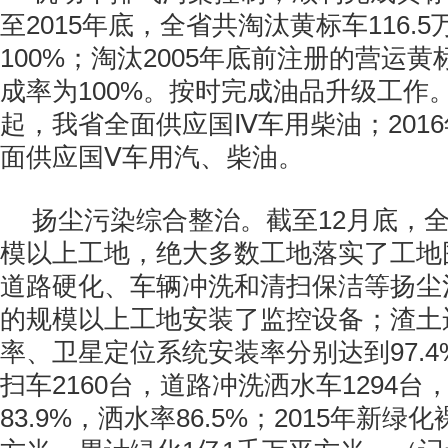
至
2015
年底，全省共淘汰黄标车
116.5
100%
；淘汰
2005
年底前注册的营运黄
成率为
100%
。按时完成油品升级工作
起，我省全面供应国Ⅳ车用柴油；
2016
面供应国Ⅴ车用汽、柴油。
扬尘污染综合整治。截至
12
月底，
模以上工地，绝大多数工地落实了工地
道路硬化、车辆冲洗和清扫保洁等扬尘
的规模以上工地安装了监控设备；渣土
率、卫星定位系统安装率分别达到
97.4
扫车
2160
台，道路冲洗洒水车
1294
台
83.9%
，洒水率
86.5%
；
2015
年新绿化