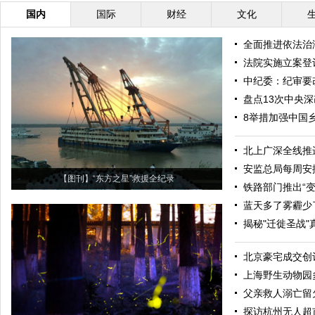
国内
国际
财经
文化
全面推进依法治
法院实施立案登
中纪委：纪审要
盘点13次中央深
8举措加强中国
北上广深全线推
安监总局每周安
【图刊】“东方之星”救援全纪录
铁路部门推出“变
蓝天多了雾霾少
揭秘"迁徙圣战"
北京豪宅成交创
上海野生动物园
父亲救人溺亡留
探访杭州无人超