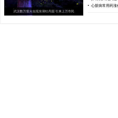
心脏病常用药涨
武汉数万萤火虫现东湖牡丹园 引来上万市民