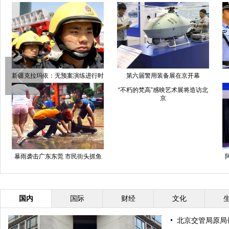
新疆克拉玛依：无预案演练进行时
第六届警用装备展在京开幕
“不朽的梵高”感映艺术展将造访北
京
暴雨袭击广东东莞 市民街头抓鱼
国内
国际
财经
文化
北京交管局原局