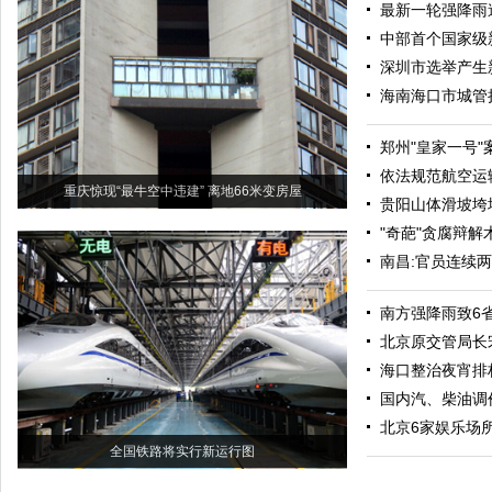
最新一轮强降雨
中部首个国家级
深圳市选举产生
海南海口市城管
郑州"皇家一号"
依法规范航空运
重庆惊现“最牛空中违建” 离地66米变房屋
贵阳山体滑坡垮
"奇葩"贪腐辩解
南昌:官员连续
南方强降雨致6省
北京原交管局长
海口整治夜宵排
国内汽、柴油调
北京6家娱乐场
全国铁路将实行新运行图