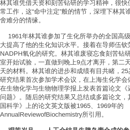
林其谁凭借天资和刻苦钻研的学习精神，很快
常工作，这“命中注定”般的情节，深埋下林其
舍难分的情缘。
1961年林其谁参加了生化所举办的全国高
大提高了他的生化知识水平。接着在导师伍钦
NADPH氧化的研究。林其谁废寝忘食刻苦钻
室开始试验，一直做到晚上9点才离开，第二
天的材料。林其谁的进步和成绩有目共睹，25
研究结果首次参加学术会议，在上海生化学会
在生物化学与生物物理学报上发表首篇论文《还
问题》。随后的研究结果又总结成多篇论文，
国科学》上的论文英文版被1965、1969年的
AnnualReviewofBiochemistry所引用。