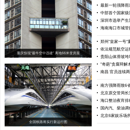
最新一轮强降雨
中部首个国家级
深圳市选举产生
海南海口市城管
郑州"皇家一号"
依法规范航空运
重庆惊现“最牛空中违建” 离地66米变房屋
贵阳山体滑坡垮
"奇葩"贪腐辩解
南昌:官员连续
南方强降雨致6省
北京原交管局长
海口整治夜宵排
国内汽、柴油调
北京6家娱乐场
全国铁路将实行新运行图