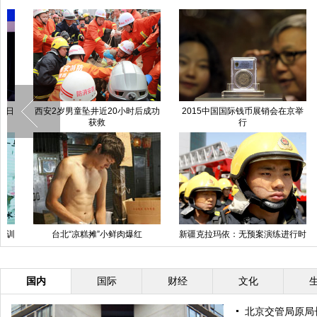
第六届警用装备展在京开幕
北京超跑飙车案一审宣判
“不朽的梵高”感映艺术展将造访北
京
阿里巴巴办全球女性大会 马云现
场遭女粉丝熊抱
国内
国际
财经
文化
北京交管局原局