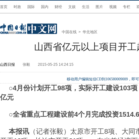
首页
时政
国际
国内
财经
文娱
生活
图片
视频
专栏
中国在线
>
华北地区
山西省亿元以上项目开工
山西日报
张毅
2015-05-25 14:24:15
移动用户编辑短信CD到106580009009
○4月份计划开工98项，实际开工建设103项
亿元
○全省重点工程建设前4个月完成投资1514.
本报讯
（记者张毅）太原市开工8项、大同