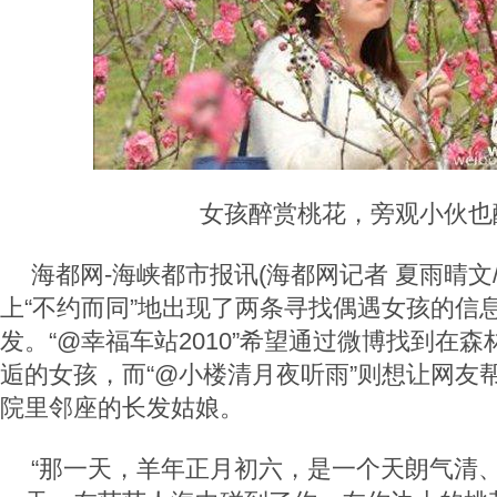
女孩醉赏桃花，旁观小伙也
海都网-海峡都市报讯(海都网记者 夏雨晴文
上“不约而同”地出现了两条寻找偶遇女孩的信
发。“@幸福车站2010”希望通过微博找到在
逅的女孩，而“@小楼清月夜听雨”则想让网友
院里邻座的长发姑娘。
“那一天，羊年正月初六，是一个天朗气清、