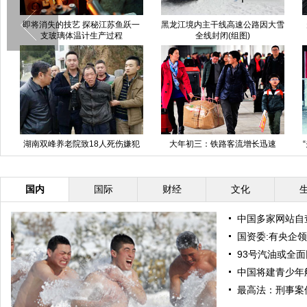
即将消失的技艺 探秘江苏鱼跃一
黑龙江境内主干线高速公路因大雪
支玻璃体温计生产过程
全线封闭(组图)
湖南双峰养老院致18人死伤嫌犯
大年初三：铁路客流增长迅速
“
落网
国内
国际
财经
文化
中国多家网站自
国资委:有央企
93号汽油或全面
中国将建青少年
最高法：刑事案