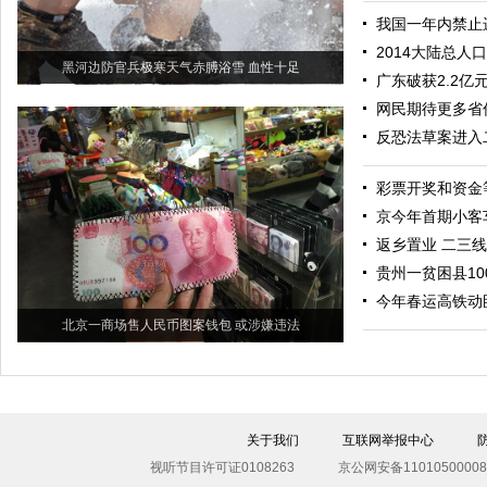
我国一年内禁止
2014大陆总人口
黑河边防官兵极寒天气赤膊浴雪 血性十足
广东破获2.2亿
网民期待更多省
反恐法草案进入
彩票开奖和资金
京今年首期小客
返乡置业 二三
贵州一贫困县1
今年春运高铁动
北京一商场售人民币图案钱包 或涉嫌违法
关于我们
互联网举报中心
视听节目许可证0108263
京公网安备11010500008