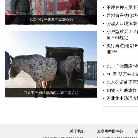
不理在押人员申
西部首座核电站
北京今起开售羊年烟花爆竹
劳动人口现负增
小户型难买了？
量70%规定
央行再逆回购16
准1%
北上广津回应"
“神医”胡万林
北京公证处还原
购物卡年底难收 
习近平夫妇获赠的两匹蒙古马入境
河北集中清理农
关于我们
互联网举报中心