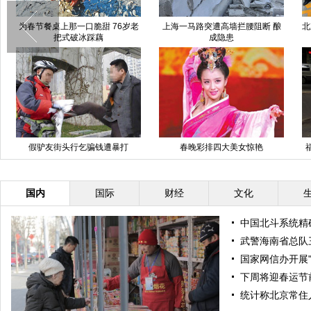
为春节餐桌上那一口脆甜 76岁老
上海一马路突遭高墙拦腰阻断 酿
北
把式破冰踩藕
成隐患
假驴友街头行乞骗钱遭暴打
春晚彩排四大美女惊艳
国内
国际
财经
文化
中国北斗系统精
武警海南省总队
国家网信办开展
下周将迎春运节
统计称北京常住