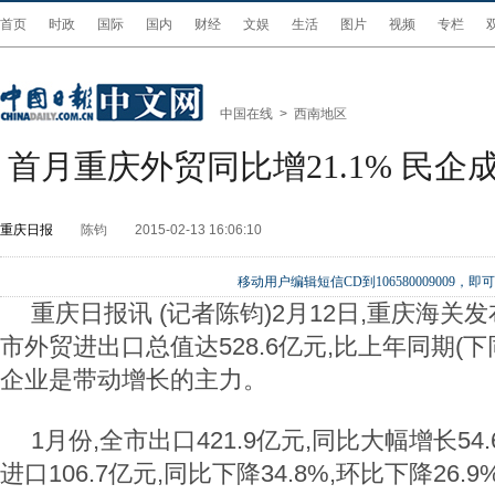
首页
时政
国际
国内
财经
文娱
生活
图片
视频
专栏
中国在线
>
西南地区
首月重庆外贸同比增21.1% 民
重庆日报
陈钧
2015-02-13 16:06:10
移动用户编辑短信CD到106580009009
重庆日报讯 (记者陈钧)2月12日,重庆海关发
市外贸进出口总值达528.6亿元,比上年同期(下同
企业是带动增长的主力。
1月份,全市出口421.9亿元,同比大幅增长54.6
进口106.7亿元,同比下降34.8%,环比下降26.9