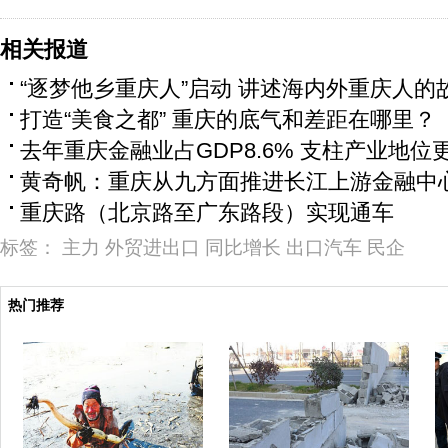
相关报道
“逐梦他乡重庆人”启动 讲述海内外重庆人的
打造“美食之都” 重庆的底气和差距在哪里？
去年重庆金融业占GDP8.6% 支柱产业地位
黄奇帆：重庆从九方面推进长江上游金融中
重庆路（北京路至广东路段）实现通车
标签：
主力
外贸进出口
同比增长
出口汽车
民企
热门推荐