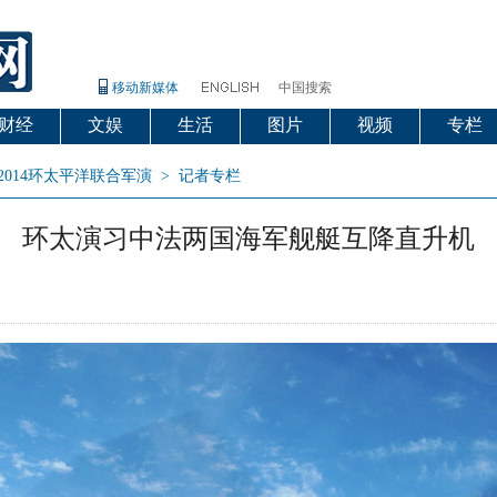
移动新媒体
中国搜索
财经
文娱
生活
图片
视频
专栏
2014环太平洋联合军演
>
记者专栏
环太演习中法两国海军舰艇互降直升机