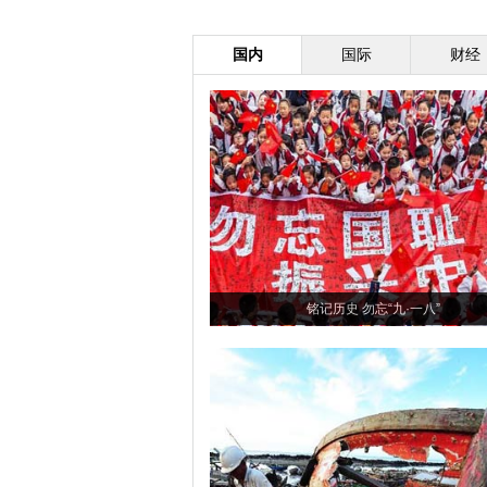
国内
国际
财经
铭记历史 勿忘“九·一八”