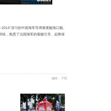
-2014”演习的中国海军导弹驱逐舰海口舰、
训练，熟悉了法国海军的着舰引导、起降保
编辑： 于熙