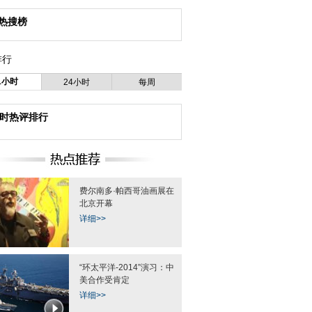
热搜榜
排行
1小时
24小时
每周
小时热评排行
费尔南多·帕西哥油画展在
北京开幕
详细>>
“环太平洋-2014”演习：中
美合作受肯定
详细>>