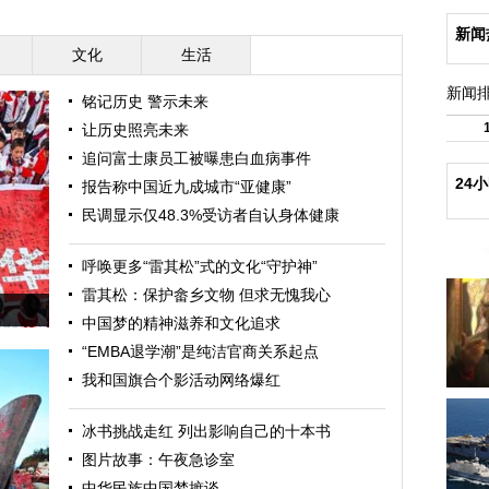
新闻
文化
生活
新闻
铭记历史 警示未来
让历史照亮未来
追问富士康员工被曝患白血病事件
24
报告称中国近九成城市“亚健康”
民调显示仅48.3%受访者自认身体健康
呼唤更多“雷其松”式的文化“守护神”
雷其松：保护畲乡文物 但求无愧我心
中国梦的精神滋养和文化追求
“EMBA退学潮”是纯洁官商关系起点
我和国旗合个影活动网络爆红
冰书挑战走红 列出影响自己的十本书
图片故事：午夜急诊室
中华民族中国梦摭谈