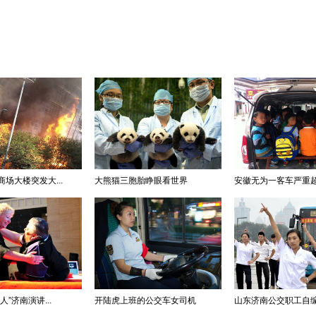
场大楼突发大...
大熊猫三胞胎睁眼看世界
安徽无为一客车严重超载 
”济南演讲...
开陆虎上班的公交车女司机
山东济南公交职工自编自