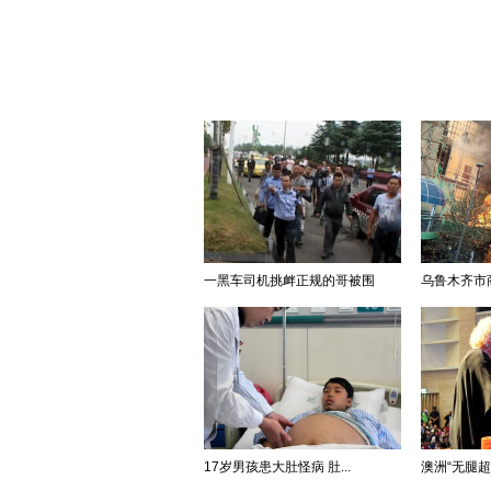
一黑车司机挑衅正规的哥被围
乌鲁木齐市商
17岁男孩患大肚怪病 肚...
澳洲“无腿超人