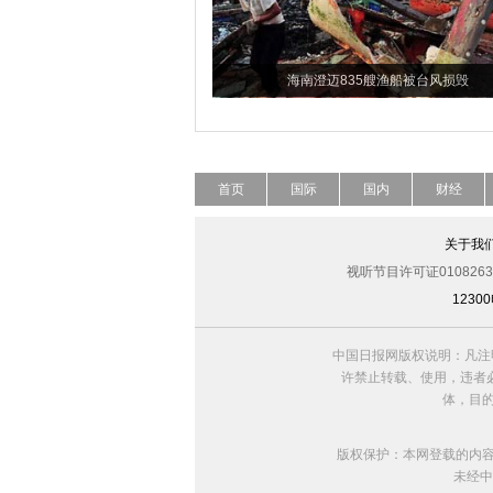
海南澄迈835艘渔船被台风损毁
首页
国际
国内
财经
关于我
视听节目许可证0108263
123
中国日报网版权说明：凡注
许禁止转载、使用，违者必
体，目
版权保护：本网登载的内
未经中