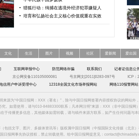
猎狐行动：缉捕在逃境外经济犯罪嫌疑人
培育和弘扬社会主义核心价值观重在实效
文化
生活
图片
视频
社区
爱新闻
爱出国
们
互联网举报中心
防范网络诈骗
联系我们
记者证信息公
京公网安备110105000081
号京网文[2011]0283-097号
ICP：2
00电信用户申诉受理中心
12318全国文化市场举报网站
网络110报警网站
明来源为“中国日报网：XXX（署名）”，除与中国日报网签署内容授权协议的网站外
究。如需使用，请与010-84883300联系；凡本网注明“来源：XXX（非中国日报网
的在于传播更多信息，其他媒体如需转载，请与稿件来源方联系，如产生任何问题与本
容（包括文字、图片、多媒体资讯等）版权属中国日报网（中报国际文化传媒（北京）
国日报网事先协议授权，禁止转载使用。给中国日报网提意见：contact@chinadaily.co