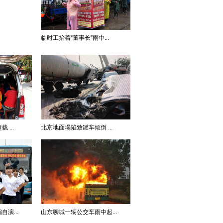
临时工抬着“董事长”雨中...
...
北京地面塌陷致罐车倾倒 ...
演...
山东聊城一辆公交车雨中起...