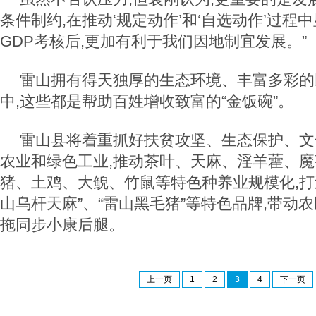
条件制约,在推动‘规定动作’和‘自选动作’过程
GDP考核后,更加有利于我们因地制宜发展。”
雷山拥有得天独厚的生态环境、丰富多彩的
中,这些都是帮助百姓增收致富的“金饭碗”。
雷山县将着重抓好扶贫攻坚、生态保护、文
农业和绿色工业,推动茶叶、天麻、淫羊藿、
猪、土鸡、大鲵、竹鼠等特色种养业规模化,打造
山乌杆天麻”、“雷山黑毛猪”等特色品牌,带动
拖同步小康后腿。
上一页
1
2
3
4
下一页