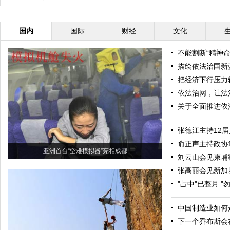
序（图）
国内
国际
财经
文化
不能割断“精神命
描绘依法治国新
把经济下行压力
依法治网，让法
关于全面推进依
张德江主持12届
俞正声主持政协
亚洲首台“空难模拟器”亮相成都
刘云山会见柬埔
张高丽会见新加
"占中"已整月 "
中国制造业如何
下一个乔布斯会