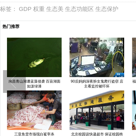
标签：
GDP
权重
生态美
生态功能区
生态保护
热门推荐
南昌青山湖遭蓝藻侵袭 百亩湖面
90后妈妈深夜扮女鬼爬行盗窃 店
福
如泼绿漆
主看监控被吓坏
三亚鱼货市场现白鲨宰杀
北京校园设快递超市 保证校园秩