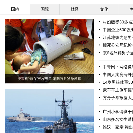
国内
国际
财经
文化
村妇贩婴30多
中国企业500
江苏地铁内急男
撞死公安局纪检
京6名外籍男子
中青网：网络像
中国人卖房海外
洗衣机“鲸吞”三岁男童 消防官兵紧急救援
14岁男孩体重3
豪车车主倒车撞千
方舟子举报厦大
广州小学请班干
山东多名女生遭
维汉一家亲 舞