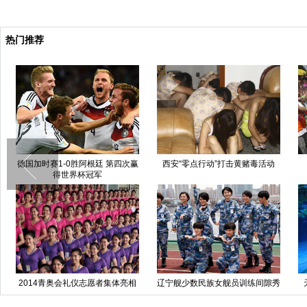
热门推荐
德国加时赛1-0胜阿根廷 第四次赢
西安“零点行动”打击黄赌毒活动
得世界杯冠军
2014青奥会礼仪志愿者集体亮相
辽宁舰少数民族女舰员训练间隙秀
休闲生活