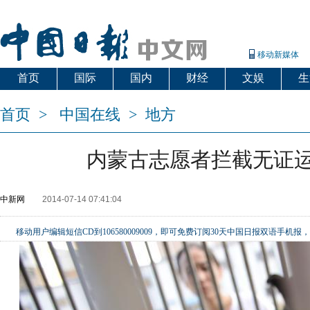
移动新媒体
首页
国际
国内
财经
文娱
生
首页
>
中国在线
>
地方
内蒙古志愿者拦截无证
中新网
2014-07-14 07:41:04
移动用户编辑短信CD到106580009009，即可免费订阅30天中国日报双语手