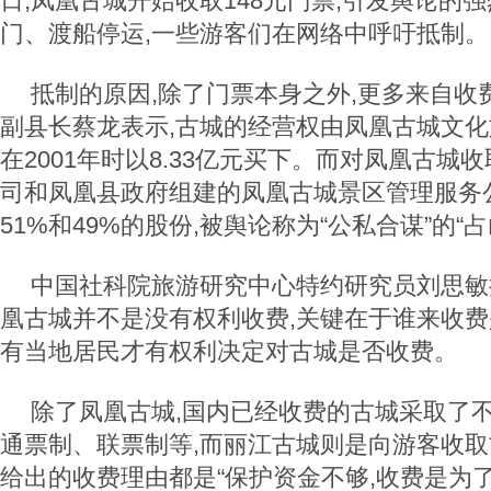
日,凤凰古城开始收取148元门票,引发舆论的
门、渡船停运,一些游客们在网络中呼吁抵制。
抵制的原因,除了门票本身之外,更多来自收
副县长蔡龙表示,古城的经营权由凤凰古城文
在2001年时以8.33亿元买下。而对凤凰古城
司和凤凰县政府组建的凤凰古城景区管理服务
51%和49%的股份,被舆论称为“公私合谋”的“
中国社科院旅游研究中心特约研究员刘思敏
凰古城并不是没有权利收费,关键在于谁来收
有当地居民才有权利决定对古城是否收费。
除了凤凰古城,国内已经收费的古城采取了不
通票制、联票制等,而丽江古城则是向游客收
给出的收费理由都是“保护资金不够,收费是为