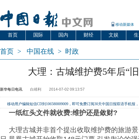
移动新媒体
首页
国际
国内
财经
文娱
生
首页
>
中国在线
>
时政
大理：古城维护费5年后“旧
新华每日电讯
白靖利
2014-07-02 09:13:57
移动用户编辑短信CD到106580009009，即可免费订阅30天中国日报双语手
一纸红头文件就收费:维护还是敛财?
大理古城并非首个提出收取维护费的旅游景点。