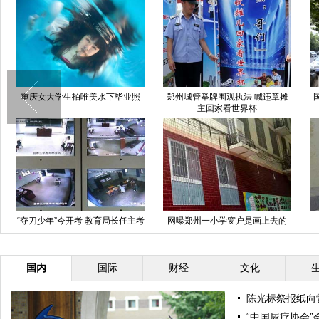
江西“夺刀少年”今日单独高考
西安老人冒暑排队领代金券 66岁
老人被挤倒
网瘾青少年军事化“救赎”
"毛泽东号"首载客：告别货运使命
英
国内
国际
财经
文化
陈光标祭报纸向
“中国尿疗协会”