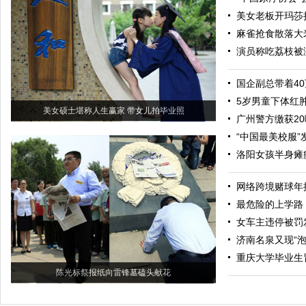
美女老板开玛莎
麻雀抢食散落大
演员称吃荔枝被
国企副总带着40
5岁男童下体红
美女硕士堪称人生赢家 带女儿拍毕业照
广州警方缴获20
“中国最美校服
洛阳女孩半身瘫
网络跨境赌球年
最危险的上学路
女车主违停被罚
济南名泉又现“泡
重庆大学毕业生
陈光标祭报纸向雷锋墓磕头献花