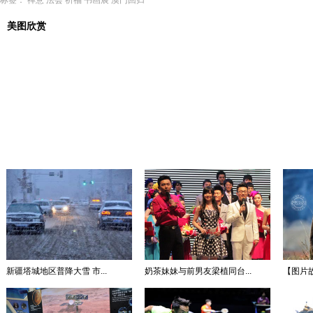
标签：
禅意
法会
祈福
书画展
澳门回归
美图欣赏
新疆塔城地区普降大雪 市...
奶茶妹妹与前男友梁植同台...
【图片