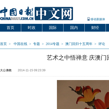
移动新媒体
首页
时政
国际
国内
财经
爱出国
首页
>
中国在线
>
专题
>
2014专题
>
澳门回归十五周年
>
评论
艺术之中悟禅意 庆澳
大公佛教
2014-11-15 09:23:39