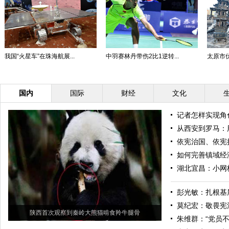
我国“火星车”在珠海航展...
中羽赛林丹带伤2比1逆转...
太原市
国内
国际
财经
文化
记者怎样实现角
从西安到罗马：
依宪治国、依宪
如何完善镇域经
湖北宜昌：小网
彭光敏：扎根基层
莫纪宏：敬畏宪
陕西首次观察到秦岭大熊猫啃食羚牛腿骨
朱维群：“党员