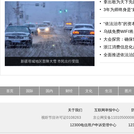
拿出敢为天下先
3年为师终身是“
“依法治市”的资
乌镇免费WIFI
大会探营：确保
浙江消费信息化
全面推进依法治
新疆塔城地区普降大雪 市民出行受阻
首页
国际
国内
财经
文化
生活
图片
关于我们
互联网举报中心
视听节目许可证0108263
京公网安备11010500008
12300电信用户申诉受理中心
1