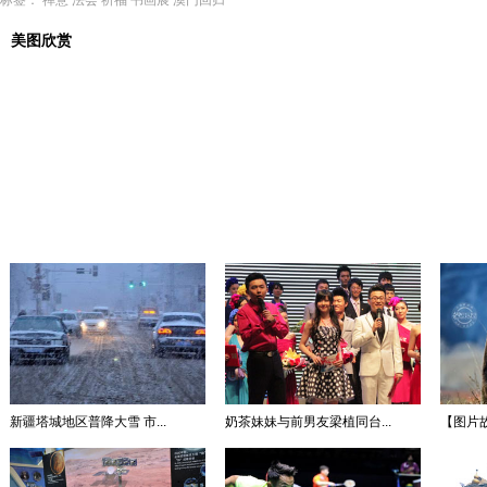
标签：
禅意
法会
祈福
书画展
澳门回归
美图欣赏
新疆塔城地区普降大雪 市...
奶茶妹妹与前男友梁植同台...
【图片