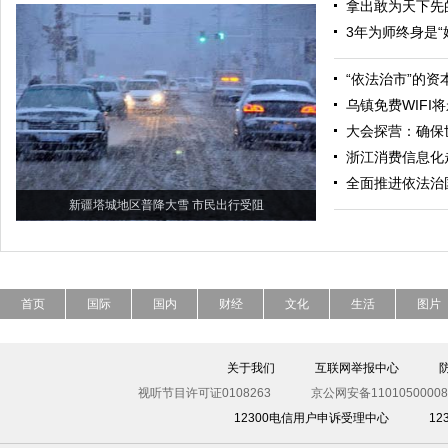
拿出敢为天下先
3年为师终身是“
“依法治市”的资
乌镇免费WIFI
大会探营：确保
浙江消费信息化
全面推进依法治
新疆塔城地区普降大雪 市民出行受阻
首页
国际
国内
财经
文化
生活
图片
关于我们
互联网举报中心
视听节目许可证0108263
京公网安备11010500008
12300电信用户申诉受理中心
1