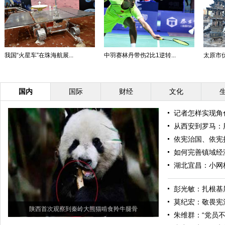
我国“火星车”在珠海航展...
中羽赛林丹带伤2比1逆转...
太原市
国内
国际
财经
文化
记者怎样实现角
从西安到罗马：
依宪治国、依宪
如何完善镇域经
湖北宜昌：小网
彭光敏：扎根基层
莫纪宏：敬畏宪
陕西首次观察到秦岭大熊猫啃食羚牛腿骨
朱维群：“党员