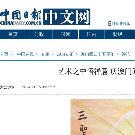
移动新媒体
首页
时政
国际
国内
财经
爱出国
首页
>
中国在线
>
专题
>
2014专题
>
澳门回归十五周年
>
评论
艺术之中悟禅意 庆澳
大公佛教
2014-11-15 09:23:39