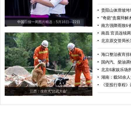
贵阳山体滑坡垮
"奇葩"贪腐辩解
中国日报一周图片精选：5月16日—22日
南方强降雨致6省
南昌:官员连续
北京原交管局长
海口整治夜宵排
国内汽、柴油调
北京6家娱乐场
湖南：载50余人
《亚投行章程》
江西：搜救犬“比武大会”