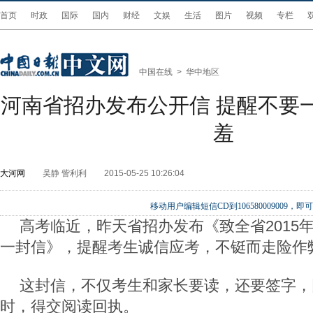
首页
时政
国际
国内
财经
文娱
生活
图片
视频
专栏
中国在线
>
华中地区
河南省招办发布公开信 提醒不要
羞
大河网
吴静 訾利利
2015-05-25 10:26:04
移动用户编辑短信CD到106580009009
高考临近，昨天省招办发布《致全省2015
一封信》，提醒考生诚信应考，不铤而走险作
这封信，不仅考生和家长要读，还要签字，
时，得交阅读回执。