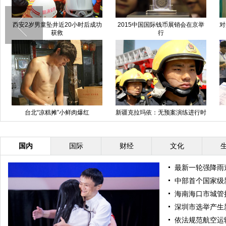
西安2岁男童坠井近20小时后成功
2015中国国际钱币展销会在京举
对
获救
行
台北“凉糕摊”小鲜肉爆红
新疆克拉玛依：无预案演练进行时
国内
国际
财经
文化
最新一轮强降雨
中部首个国家级
海南海口市城管
深圳市选举产生
依法规范航空运