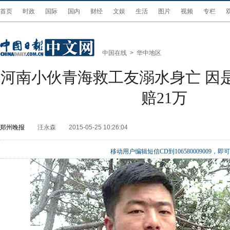
首页
时政
国际
国内
财经
文娱
生活
图片
视频
专栏
中国在线
>
华中地区
河南小伙青海救工友溺水身亡 因
赔21万
郑州晚报
汪永森
2015-05-25 10:26:04
移动用户编辑短信CD到106580009009