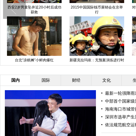
北京超跑飙车案一审宣判
暴雨袭击广东东莞 市民街头抓鱼
阿里巴巴办全球女性大会 马云现
全球女性创业者大会在杭州召开
场遭女粉丝熊抱
国内
国际
财经
文化
最新一轮强降雨
中部首个国家级
海南海口市城管
深圳市选举产生
依法规范航空运