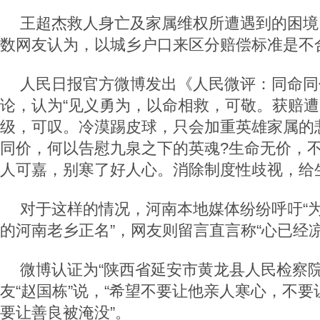
王超杰救人身亡及家属维权所遭遇到的困境
数网友认为，以城乡户口来区分赔偿标准是不
人民日报官方微博发出《人民微评：同命同
论，认为“见义勇为，以命相救，可敬。获赔
级，可叹。冷漠踢皮球，只会加重英雄家属的
同价，何以告慰九泉之下的英魂?生命无价，
人可嘉，别寒了好人心。消除制度性歧视，给生
对于这样的情况，河南本地媒体纷纷呼吁“
的河南老乡正名”，网友则留言直言称“心已经凉
微博认证为“陕西省延安市黄龙县人民检察院
友“赵国栋”说，“希望不要让他亲人寒心，不
要让善良被淹没”。