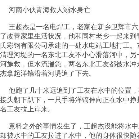
河南小伙青海救人溺水身亡
王超杰是一名电焊工，老家在新乡卫辉市六
了改善家里生活状况，他和同村老乡一起来到
氏彩钢有限公司承建的一处水电站工地打工。7
清理河堤的一名东北工友不小心滑落河中，另
河施救，但水流湍急，两名东北工友都被水冲
杰拿起洋镐沿着河堤追了下去。
他跑了几十米远追到了工友在水中的位置，
接头朝下趴下，一只手将洋镐伸向正在水中挣
名工友拉上岸来。
意料之外的事情发生了，王超杰没能将水中
却被水中的工友拉进了水中，他的身体很快随