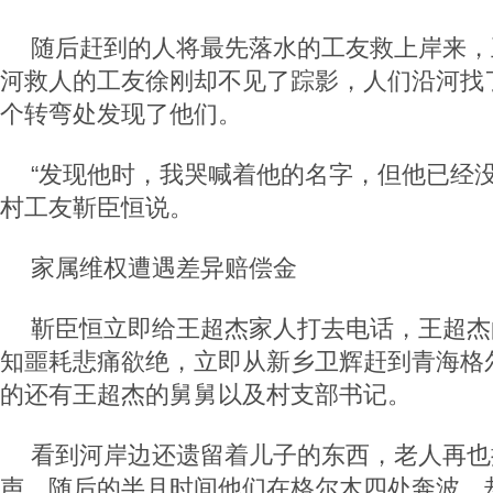
随后赶到的人将最先落水的工友救上岸来，
河救人的工友徐刚却不见了踪影，人们沿河找
个转弯处发现了他们。
“发现他时，我哭喊着他的名字，但他已经没
村工友靳臣恒说。
家属维权遭遇差异赔偿金
靳臣恒立即给王超杰家人打去电话，王超杰
知噩耗悲痛欲绝，立即从新乡卫辉赶到青海格
的还有王超杰的舅舅以及村支部书记。
看到河岸边还遗留着儿子的东西，老人再也
声，随后的半月时间他们在格尔木四处奔波，