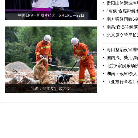
贵阳山体滑坡垮
"奇葩"贪腐辩解
中国日报一周图片精选：5月16日—22日
南方强降雨致6省
南昌:官员连续
北京原交管局长
海口整治夜宵排
国内汽、柴油调
北京6家娱乐场
湖南：载50余人
《亚投行章程》
江西：搜救犬“比武大会”