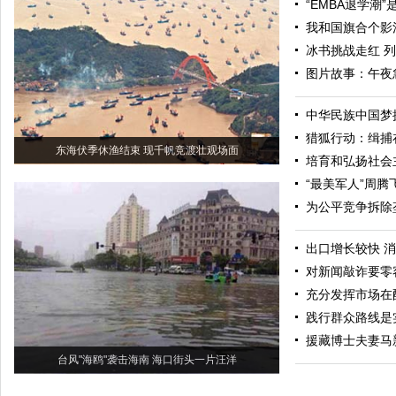
“EMBA退学潮
我和国旗合个影
冰书挑战走红 
图片故事：午夜
中华民族中国梦
猎狐行动：缉捕
东海伏季休渔结束 现千帆竞渡壮观场面
培育和弘扬社会
“最美军人”周腾
为公平竞争拆除
出口增长较快 
对新闻敲诈要零
充分发挥市场在
践行群众路线是
援藏博士夫妻马
台风"海鸥"袭击海南 海口街头一片汪洋