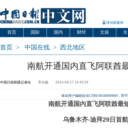
移动新媒体
首页
国际
国内
财经
文娱
生
首页
>
中国在线
>
西北地区
南航开通国内直飞阿联酋
中国日报新疆记者站
李永巍
2014-09-17 14:45:59
移动用户编辑短信CD到106580009009
南航开通国内直飞阿联酋最
乌鲁木齐-迪拜29日首