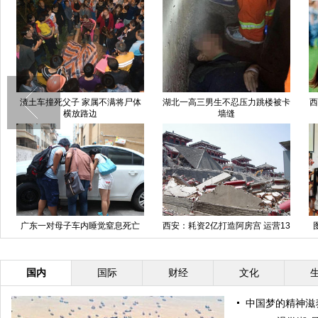
渣土车撞死父子 家属不满将尸体
湖北一高三男生不忍压力跳楼被卡
西
横放路边
墙缝
广东一对母子车内睡觉窒息死亡
西安：耗资2亿打造阿房宫 运营13
年后因违建被拆除
国内
国际
财经
文化
中国梦的精神滋