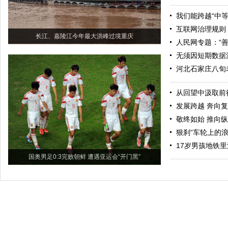
我们能跨越“中等
互联网治理规则：
长江、嘉陵江今年最大洪峰过境重庆
人民网专题：“善
无须因短期数据
河北石家庄八旬
从回望中汲取前
发展跨越 奔向
敬终如始 推向
狠刹“车轮上的浪
17岁男孩地铁
国奥男足0:3完败朝鲜 遭遇亚运会“开门黑”