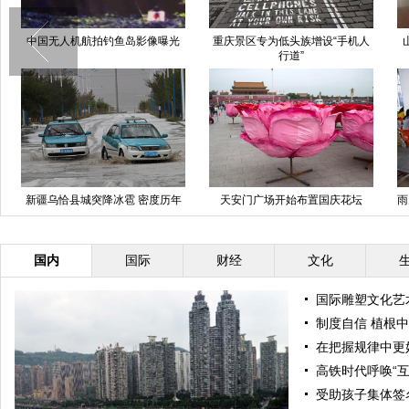
中国无人机航拍钓鱼岛影像曝光
重庆景区专为低头族增设“手机人
行道”
新疆乌恰县城突降冰雹 密度历年
天安门广场开始布置国庆花坛
雨
罕见
国内
国际
财经
文化
国际雕塑文化艺
制度自信 植根
在把握规律中更
高铁时代呼唤“互
受助孩子集体签名