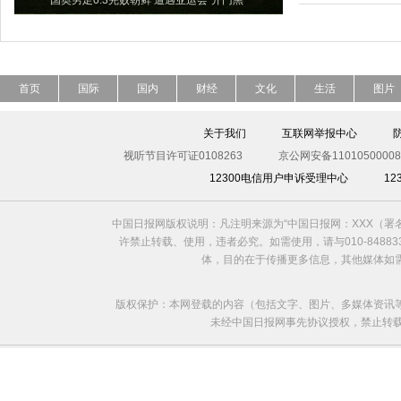
国奥男足0:3完败朝鲜 遭遇亚运会“开门黑”
首页
国际
国内
财经
文化
生活
图片
关于我们
互联网举报中心
视听节目许可证0108263
京公网安备11010500008
12300电信用户申诉受理中心
1
中国日报网版权说明：凡注明来源为“中国日报网：XXX（
许禁止转载、使用，违者必究。如需使用，请与010-8488
体，目的在于传播更多信息，其他媒体如
版权保护：本网登载的内容（包括文字、图片、多媒体资讯
未经中国日报网事先协议授权，禁止转载使用。给