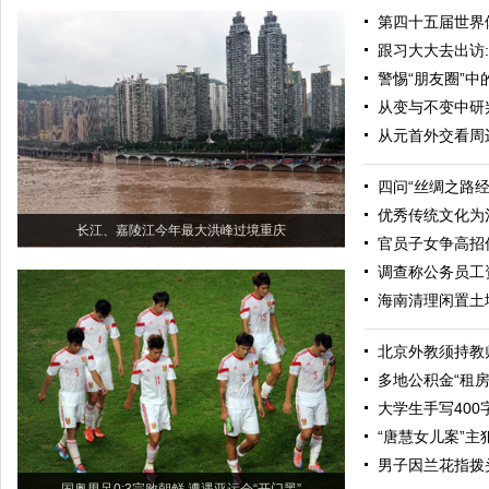
第四十五届世界
跟习大大去出访
警惕“朋友圈”中
从变与不变中研
从元首外交看周
四问“丝绸之路经
优秀传统文化为
长江、嘉陵江今年最大洪峰过境重庆
官员子女争高招
调查称公务员工资
海南清理闲置土地
北京外教须持教
多地公积金“租房
大学生手写400
“唐慧女儿案”
男子因兰花指拨