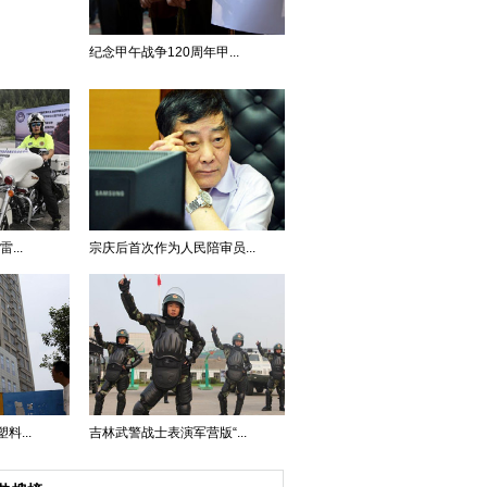
纪念甲午战争120周年甲...
...
宗庆后首次作为人民陪审员...
...
吉林武警战士表演军营版“...