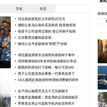
新闻
文化
生活
新闻
河北奖励冒死拦火车村民25万元
濮阳公务员白菜价买高档房 疑变相变现
福喜子公司使用过期肉 母公司称不知情
京东聚美涉嫌知假卖假
微信公众号改版推动"刷赞"产业链
湖北紧急调查非法销售转基因种子事件
清华教师就职9年未评职称须离职引争议
陕西村民荧光灯下抓蝎：每斤可卖430
男子公交耍流氓女乘客一巴掌将其拿下
19人随团赴泰旅游拒绝强制消费被扔郊外
女子供认偷两官员几十万元购物卡
安徽质监腐败案：质监局的证花钱就能买
苹果首次承认可提取手机内短信和照片