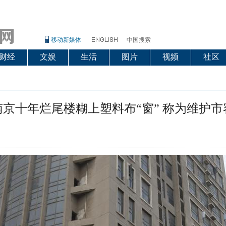
移动新媒体
中国搜索
财经
文娱
生活
图片
视频
社区
南京十年烂尾楼糊上塑料布“窗” 称为维护市