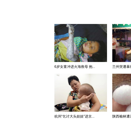
6岁女童冲进火海救母 抱...
兰州突遭暴雨
杭州“乞讨大头娃娃”进京...
陕西榆林遭遇