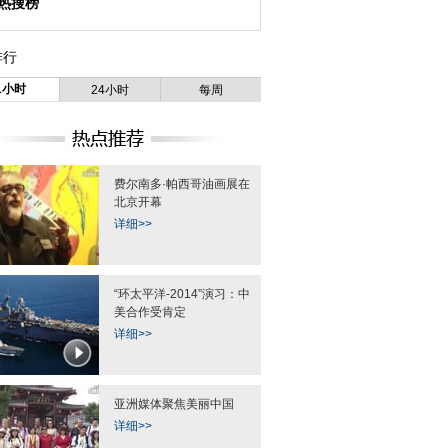
热搜榜
排行
1小时
24小时
每周
费尔南多·帕西哥油画展在
北京开幕
详细>>
“环太平洋-2014”演习：中
美合作受肯定
详细>>
亚洲媒体聚焦美丽中国
详细>>