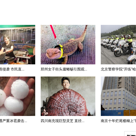
侵袭 市民直...
郑州女子街头遛蜥蜴引围观...
北京警察学院“开练”哈雷
严重冰雹袭击...
四川南充现巨型灵芝 直径...
南京十年烂尾楼糊上“塑料