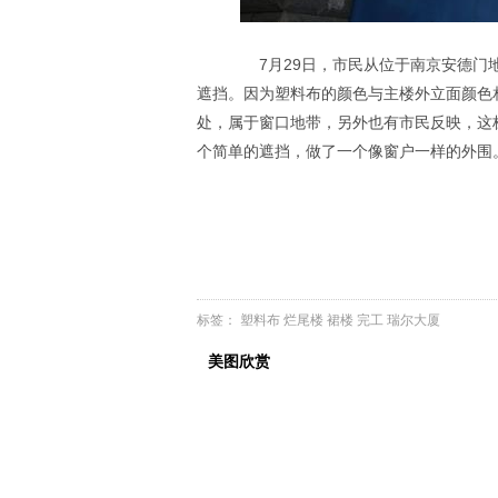
7月29日，市民从位于南京安德门地
遮挡。因为塑料布的颜色与主楼外立面颜色
处，属于窗口地带，另外也有市民反映，这
个简单的遮挡，做了一个像窗户一样的外围。
标签：
塑料布
烂尾楼
裙楼
完工
瑞尔大厦
美图欣赏