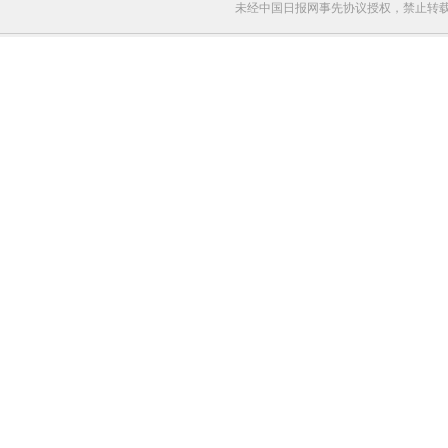
未经中国日报网事先协议授权，禁止转载使用。给