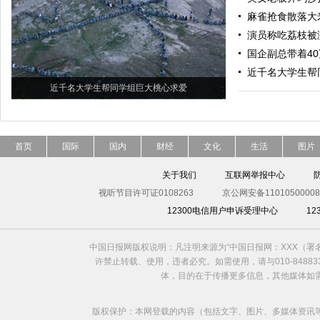
麻雀抢食散落大
演员称吃荔枝被
国企副总带着40
近千名大学生帮
近千名大学生帮同学组巨大桃心求爱
首页
国际
国内
财经
文化
生活
图片
关于我们
互联网举报中心
视听节目许可证0108263
京公网安备11010500008
12300电信用户申诉受理中心
1
中国日报网版权说明：凡注明来源为“中国日报网：XXX（
许禁止转载、使用，违者必究。如需使用，请与010-8488
体，目的在于传播更多信息，其他媒体如
版权保护：本网登载的内容（包括文字、图片、多媒体资讯