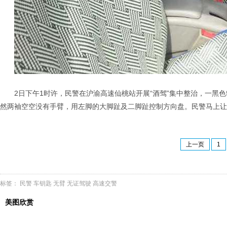
2日下午1时许，民警在沪渝高速仙桃站开展“酒驾”集中整治，一
然两袖空空没有手臂，用左脚的大脚趾及二脚趾控制方向盘。民警马上让
上一页
1
标签：
民警
车钥匙
无臂
无证驾驶
高速交警
美图欣赏