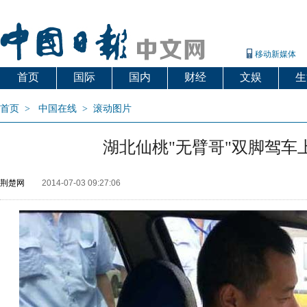
移动新媒体
首页
国际
国内
财经
文娱
生
首页
>
中国在线
>
滚动图片
湖北仙桃"无臂哥"双脚驾车上
荆楚网
2014-07-03 09:27:06