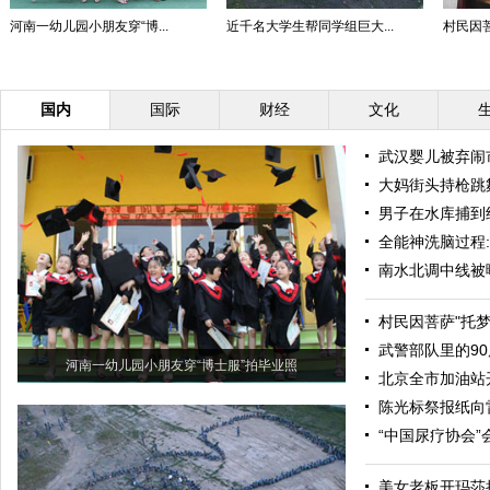
河南一幼儿园小朋友穿“博...
近千名大学生帮同学组巨大...
村民因菩
国内
国际
财经
文化
武汉婴儿被弃闹
大妈街头持枪跳
男子在水库捕到
全能神洗脑过程
南水北调中线被
村民因菩萨"托
武警部队里的90
河南一幼儿园小朋友穿“博士服”拍毕业照
北京全市加油站
陈光标祭报纸向
“中国尿疗协会”
美女老板开玛莎