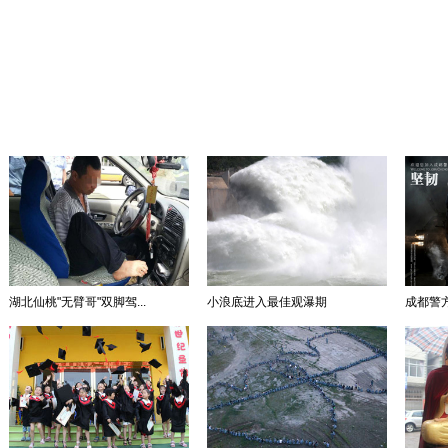
湖北仙桃"无臂哥"双脚驾...
小浪底进入最佳观瀑期
成都警方