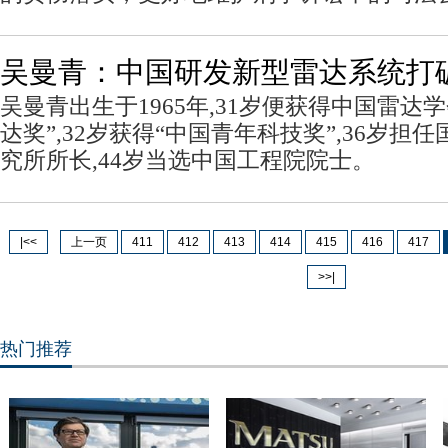
吴曼青：中国研发新型雷达系统打
吴曼青出生于1965年,31岁便获得中国雷达
达奖”,32岁获得“中国青年科技奖”,36岁担
究所所长,44岁当选中国工程院院士。
|<<
上一页
411
412
413
414
415
416
417
>>|